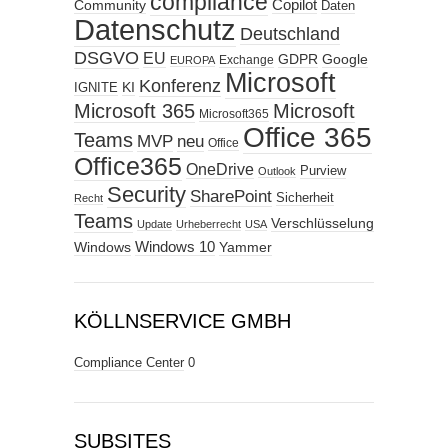
compliance
Copilot
Community
Daten
Datenschutz
Deutschland
DSGVO
EU
GDPR
Google
Exchange
EUROPA
Microsoft
Konferenz
KI
IGNITE
Microsoft 365
Microsoft
Microsoft365
Office 365
Teams
MVP
neu
Office
Office365
OneDrive
Purview
Outlook
Security
SharePoint
Sicherheit
Recht
Teams
Verschlüsselung
Update
Urheberrecht
USA
Windows
Windows 10
Yammer
KÖLLNSERVICE GMBH
Compliance Center
0
SUBSITES