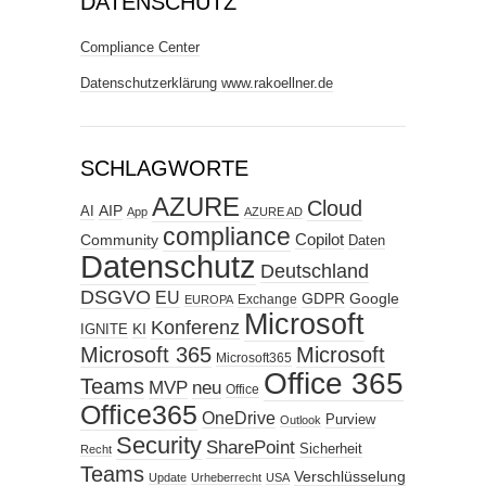
DATENSCHUTZ
Compliance Center
Datenschutzerklärung www.rakoellner.de
SCHLAGWORTE
AZURE
Cloud
AIP
AI
App
AZURE AD
compliance
Copilot
Community
Daten
Datenschutz
Deutschland
DSGVO
EU
GDPR
Google
Exchange
EUROPA
Microsoft
Konferenz
KI
IGNITE
Microsoft 365
Microsoft
Microsoft365
Office 365
Teams
MVP
neu
Office
Office365
OneDrive
Purview
Outlook
Security
SharePoint
Sicherheit
Recht
Teams
Verschlüsselung
Update
Urheberrecht
USA