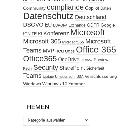
AI
App
AZURE AD
compliance
Copilot
Community
Daten
Datenschutz
Deutschland
DSGVO
EU
GDPR
Google
Exchange
EUROPA
Microsoft
Konferenz
KI
IGNITE
Microsoft 365
Microsoft
Microsoft365
Office 365
Teams
MVP
neu
Office
Office365
OneDrive
Purview
Outlook
Security
SharePoint
Sicherheit
Recht
Teams
Verschlüsselung
Update
Urheberrecht
USA
Windows
Windows 10
Yammer
THEMEN
Themen