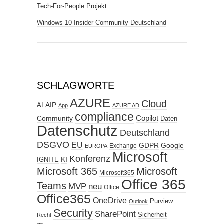
Tech-For-People Projekt
Windows 10 Insider Community Deutschland
SCHLAGWORTE
AZURE
Cloud
AIP
AI
App
AZURE AD
compliance
Copilot
Community
Daten
Datenschutz
Deutschland
DSGVO
EU
GDPR
Google
Exchange
EUROPA
Microsoft
Konferenz
KI
IGNITE
Microsoft 365
Microsoft
Microsoft365
Office 365
Teams
MVP
neu
Office
Office365
OneDrive
Purview
Outlook
Security
SharePoint
Sicherheit
Recht