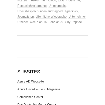
Posted in
Abkommen
,
Cloud
,
EUGH
,
Gerichte
,
Persönlichkeitsrechte
,
Urheberrecht
,
Urteilsbesprechungen
and tagged
Hyperlinks
,
Journalisten
,
öffentliche Wiedergabe
,
Unternehmer
,
Urheber
,
Werke
on
14. Februar 2014
by
Raphael
.
SUBSITES
Azure AD Webseite
Azure United – Cloud Magazine
Compliance Center
Das Deutsche Matter Center