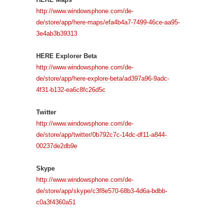
http://www.windowsphone.com/de-
de/store/app/here-maps/efa4b4a7-7499-46ce-aa95-
3e4ab3b39313
HERE Explorer Beta
http://www.windowsphone.com/de-
de/store/app/here-explore-beta/ad397a96-9adc-
4f31-b132-ea6c8fc26d5c
Twitter
http://www.windowsphone.com/de-
de/store/app/twitter/0b792c7c-14dc-df11-a844-
00237de2db9e
Skype
http://www.windowsphone.com/de-
de/store/app/skype/c3f8e570-68b3-4d6a-bdbb-
c0a3f4360a51