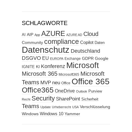
SCHLAGWORTE
AZURE
Cloud
AIP
AI
App
AZURE AD
compliance
Copilot
Community
Daten
Datenschutz
Deutschland
DSGVO
EU
GDPR
Google
Exchange
EUROPA
Microsoft
Konferenz
KI
IGNITE
Microsoft 365
Microsoft
Microsoft365
Office 365
Teams
MVP
neu
Office
Office365
OneDrive
Purview
Outlook
Security
SharePoint
Sicherheit
Recht
Teams
Verschlüsselung
Update
Urheberrecht
USA
Windows
Windows 10
Yammer