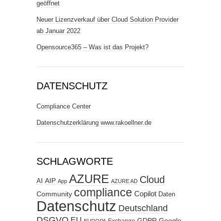
geöffnet
Neuer Lizenzverkauf über Cloud Solution Provider
ab Januar 2022
Opensource365 – Was ist das Projekt?
DATENSCHUTZ
Compliance Center
Datenschutzerklärung www.rakoellner.de
SCHLAGWORTE
AZURE
Cloud
AIP
AI
App
AZURE AD
compliance
Copilot
Community
Daten
Datenschutz
Deutschland
DSGVO
EU
GDPR
Google