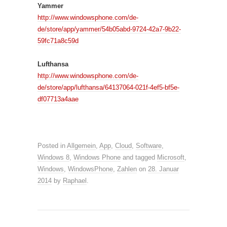
Yammer
http://www.windowsphone.com/de-
de/store/app/yammer/54b05abd-9724-42a7-9b22-
59fc71a8c59d
Lufthansa
http://www.windowsphone.com/de-
de/store/app/lufthansa/64137064-021f-4ef5-bf5e-
df07713a4aae
Posted in
Allgemein
,
App
,
Cloud
,
Software
,
Windows 8
,
Windows Phone
and tagged
Microsoft
,
Windows
,
WindowsPhone
,
Zahlen
on
28. Januar
2014
by
Raphael
.