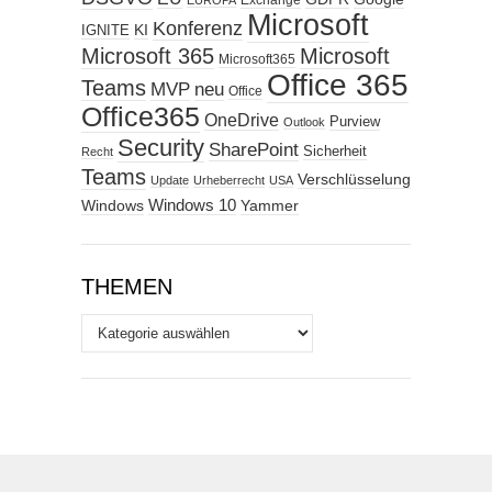
Exchange
EUROPA
Microsoft
Konferenz
KI
IGNITE
Microsoft 365
Microsoft
Microsoft365
Office 365
Teams
MVP
neu
Office
Office365
OneDrive
Purview
Outlook
Security
SharePoint
Sicherheit
Recht
Teams
Verschlüsselung
Update
Urheberrecht
USA
Windows
Windows 10
Yammer
THEMEN
Themen