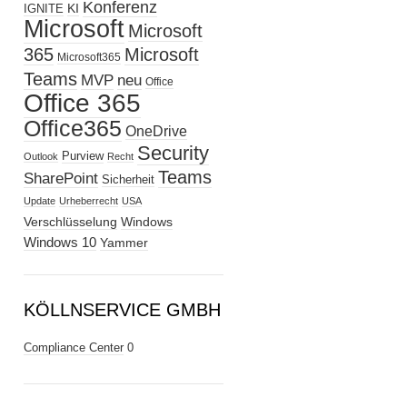
Konferenz
KI
IGNITE
Microsoft
Microsoft
365
Microsoft
Microsoft365
Teams
MVP
neu
Office
Office 365
Office365
OneDrive
Security
Purview
Outlook
Recht
Teams
SharePoint
Sicherheit
Update
Urheberrecht
USA
Verschlüsselung
Windows
Windows 10
Yammer
KÖLLNSERVICE GMBH
Compliance Center
0