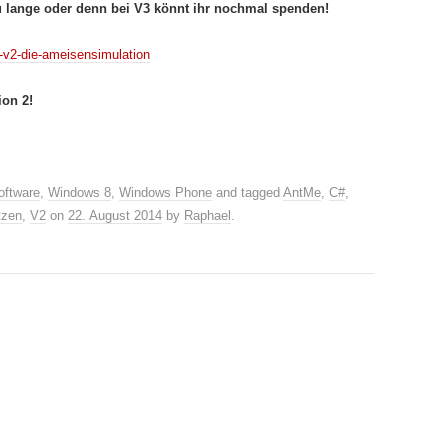
u lange oder denn bei V3 könnt ihr nochmal spenden!
-v2-die-ameisensimulation
on 2!
oftware
,
Windows 8
,
Windows Phone
and tagged
AntMe
,
C#
,
tzen
,
V2
on
22. August 2014
by
Raphael
.