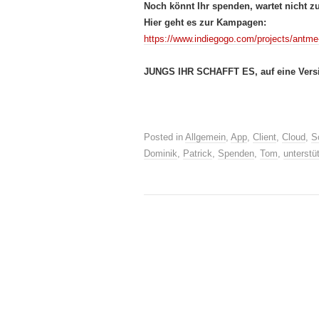
Noch könnt Ihr spenden, wartet nicht z
Hier geht es zur Kampagen:
https://www.indiegogo.com/projects/antme
JUNGS IHR SCHAFFT ES, auf eine Versi
Posted in
Allgemein
,
App
,
Client
,
Cloud
,
S
Dominik
,
Patrick
,
Spenden
,
Tom
,
unterstü