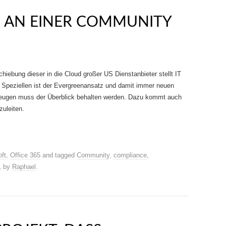
G AN EINER COMMUNITY
hiebung dieser in die Cloud großer US Dienstanbieter stellt IT
 Speziellen ist der Evergreenansatz und damit immer neuen
zeugen muss der Überblick behalten werden. Dazu kommt auch
bzuleiten.
ft
,
Office 365
and tagged
Community
,
compliance
,
1
by
Raphael
.