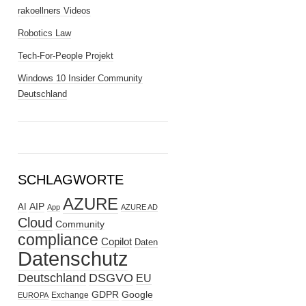
rakoellners Videos
Robotics Law
Tech-For-People Projekt
Windows 10 Insider Community
Deutschland
SCHLAGWORTE
AZURE
AIP
AI
App
AZURE AD
Cloud
Community
compliance
Copilot
Daten
Datenschutz
Deutschland
DSGVO
EU
GDPR
Google
Exchange
EUROPA