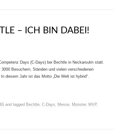
LE – ICH BIN DABEI!
e Competenz Days (C-Days) bei Bechtle in Neckarsulm statt.
r 3000 Besuchern, Ständen und vielen verschiedenen
n diesem Jahr ist das Motto „Die Welt ist hybrid“.
365
and tagged
Bechtle
,
C-Days
,
Messe
,
Münster
,
MVP
,
.