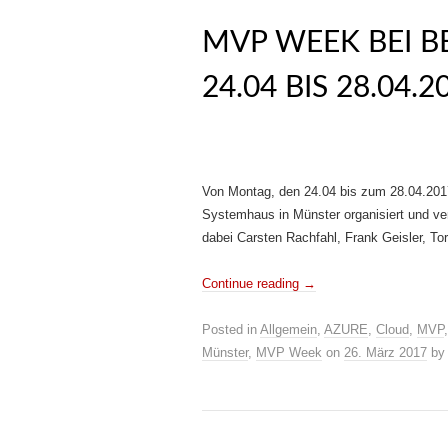
MVP WEEK BEI 
24.04 BIS 28.04.2
Von Montag, den 24.04 bis zum 28.04.2017
Systemhaus in Münster organisiert und vera
dabei Carsten Rachfahl, Frank Geisler, To
Continue reading
→
Posted in
Allgemein
,
AZURE
,
Cloud
,
MVP
Münster
,
MVP Week
on
26. März 2017
b