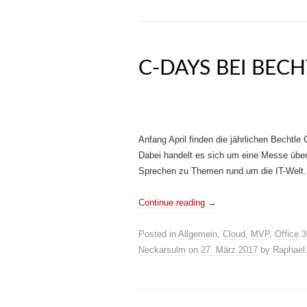
C-DAYS BEI BECHT
Anfang April finden die jährlichen Bechtl
Dabei handelt es sich um eine Messe übe
Sprechen zu Themen rund um die IT-Welt. I
Continue reading
→
Posted in
Allgemein
,
Cloud
,
MVP
,
Office 
Neckarsulm
on
27. März 2017
by
Raphael