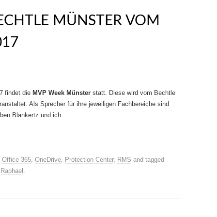
BECHTLE MÜNSTER VOM
017
 findet die
MVP Week Münster
statt. Diese wird vom Bechtle
nstaltet. Als Sprecher für ihre jeweiligen Fachbereiche sind
rben Blankertz und ich.
,
Office 365
,
OneDrive
,
Protection Center
,
RMS
and tagged
y
Raphael
.