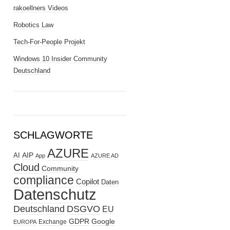
rakoellners Videos
Robotics Law
Tech-For-People Projekt
Windows 10 Insider Community
Deutschland
SCHLAGWORTE
AZURE
AIP
AI
App
AZURE AD
Cloud
Community
compliance
Copilot
Daten
Datenschutz
Deutschland
DSGVO
EU
GDPR
Google
Exchange
EUROPA