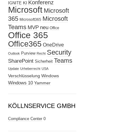
Konferenz
KI
IGNITE
Microsoft
Microsoft
365
Microsoft
Microsoft365
Teams
MVP
neu
Office
Office 365
Office365
OneDrive
Security
Purview
Outlook
Recht
Teams
SharePoint
Sicherheit
Update
Urheberrecht
USA
Verschlüsselung
Windows
Windows 10
Yammer
KÖLLNSERVICE GMBH
Compliance Center
0