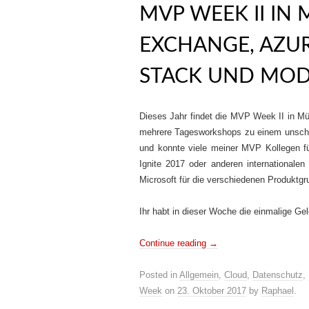
MVP WEEK II IN
EXCHANGE, AZUR
STACK UND MOD
Dieses Jahr findet die MVP Week II in Mü
mehrere Tagesworkshops zu einem unschlag
und konnte viele meiner MVP Kollegen 
Ignite 2017 oder anderen internationale
Microsoft für die verschiedenen Produktg
Ihr habt in dieser Woche die einmalige Gel
Continue reading
→
Posted in
Allgemein
,
Cloud
,
Datenschutz
,
Week
on
23. Oktober 2017
by
Raphael
.