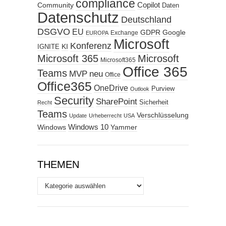
compliance
Copilot
Community
Daten
Datenschutz
Deutschland
DSGVO
EU
GDPR
Google
Exchange
EUROPA
Microsoft
Konferenz
KI
IGNITE
Microsoft 365
Microsoft
Microsoft365
Office 365
Teams
MVP
neu
Office
Office365
OneDrive
Purview
Outlook
Security
SharePoint
Sicherheit
Recht
Teams
Verschlüsselung
Update
Urheberrecht
USA
Windows
Windows 10
Yammer
THEMEN
Themen