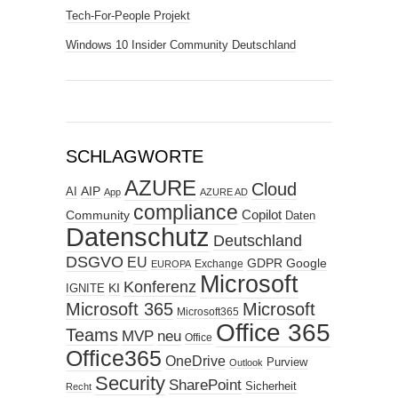
Tech-For-People Projekt
Windows 10 Insider Community Deutschland
SCHLAGWORTE
AZURE
Cloud
AIP
AI
App
AZURE AD
compliance
Copilot
Community
Daten
Datenschutz
Deutschland
DSGVO
EU
GDPR
Google
Exchange
EUROPA
Microsoft
Konferenz
KI
IGNITE
Microsoft 365
Microsoft
Microsoft365
Office 365
Teams
MVP
neu
Office
Office365
OneDrive
Purview
Outlook
Security
SharePoint
Sicherheit
Recht