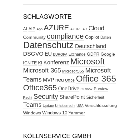
SCHLAGWORTE
AZURE
Cloud
AIP
AI
App
AZURE AD
compliance
Copilot
Community
Daten
Datenschutz
Deutschland
DSGVO
EU
GDPR
Google
Exchange
EUROPA
Microsoft
Konferenz
KI
IGNITE
Microsoft 365
Microsoft
Microsoft365
Office 365
Teams
MVP
neu
Office
Office365
OneDrive
Purview
Outlook
Security
SharePoint
Sicherheit
Recht
Teams
Verschlüsselung
Update
Urheberrecht
USA
Windows
Windows 10
Yammer
KÖLLNSERVICE GMBH