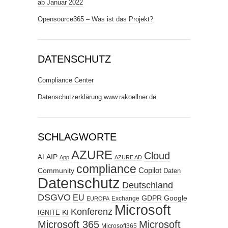
ab Januar 2022
Opensource365 – Was ist das Projekt?
DATENSCHUTZ
Compliance Center
Datenschutzerklärung www.rakoellner.de
SCHLAGWORTE
AZURE
Cloud
AIP
AI
App
AZURE AD
compliance
Copilot
Community
Daten
Datenschutz
Deutschland
DSGVO
EU
GDPR
Google
Exchange
EUROPA
Microsoft
Konferenz
KI
IGNITE
Microsoft 365
Microsoft
Microsoft365