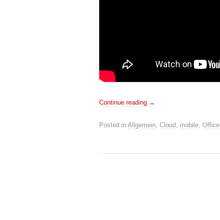
Continue reading
→
Posted in
Allgemein
,
Cloud
,
mobile
,
Office