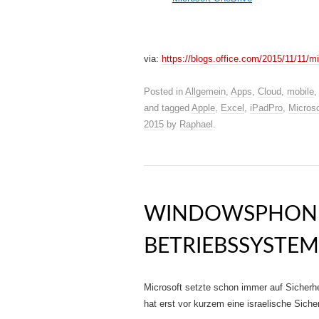
via:
https://blogs.office.com/2015/11/11/mi
Posted in
Allgemein
,
Apps
,
Cloud
,
mobile
and tagged
Apple
,
Excel
,
iPadPro
,
Microso
2015
by
Raphael
.
WINDOWSPHONE 
BETRIEBSSYSTEM
Microsoft setzte schon immer auf Sicherhe
hat erst vor kurzem eine israelische Siche