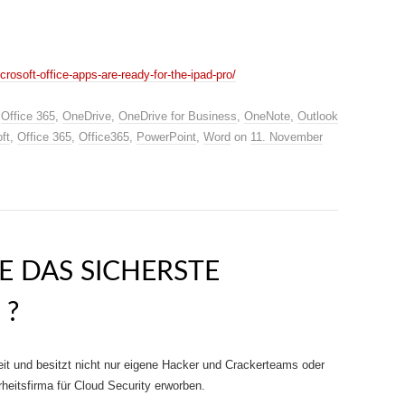
crosoft-office-apps-are-ready-for-the-ipad-pro/
,
Office 365
,
OneDrive
,
OneDrive for Business
,
OneNote
,
Outlook
ft
,
Office 365
,
Office365
,
PowerPoint
,
Word
on
11. November
DAS SICHERSTE
 ?
it und besitzt nicht nur eigene Hacker und Crackerteams oder
rheitsfirma für Cloud Security erworben.