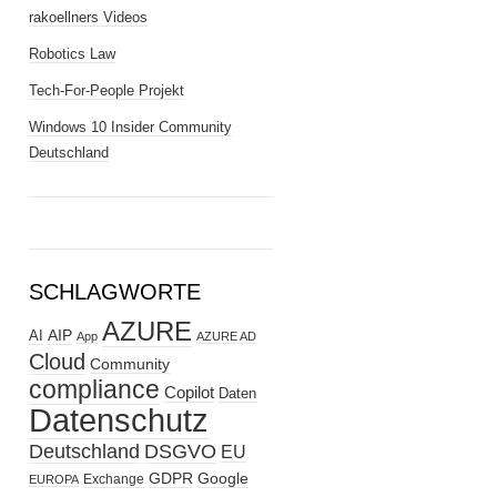
rakoellners Videos
Robotics Law
Tech-For-People Projekt
Windows 10 Insider Community
Deutschland
SCHLAGWORTE
AZURE
AIP
AI
App
AZURE AD
Cloud
Community
compliance
Copilot
Daten
Datenschutz
Deutschland
DSGVO
EU
GDPR
Google
Exchange
EUROPA