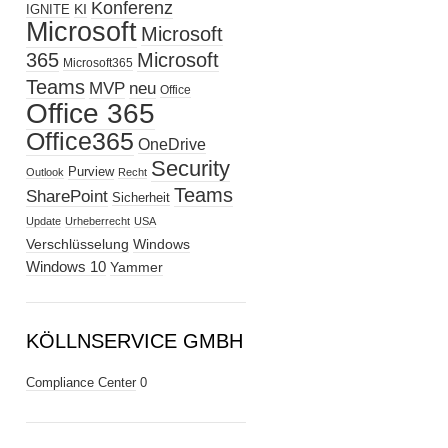
Konferenz
KI
IGNITE
Microsoft
Microsoft
365
Microsoft
Microsoft365
Teams
MVP
neu
Office
Office 365
Office365
OneDrive
Security
Purview
Outlook
Recht
Teams
SharePoint
Sicherheit
Update
Urheberrecht
USA
Verschlüsselung
Windows
Windows 10
Yammer
KÖLLNSERVICE GMBH
Compliance Center
0