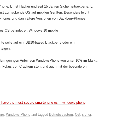
one. Er ist Hacker und seit 15 Jahren Sicherheitsexperte. Er
st zu hackende OS auf mobilen Geräten. Besonders leicht
iPhones und dann ältere Versionen von BackberryPhones.
les OS befindet er: Windows 10 mobile
e solle auf ein: BB10-based Blackberry oder ein
teigen.
t dem geringen Anteil von WindowsPhone von unter 10% im Markt,
m Fokus von Crackern steht und auch mit der besonderen
y-have-the-most-secure-smartphone-os-in-windows-phone
are
,
Windows Phone
and tagged
Betriebssystem
,
OS
,
sicher
,