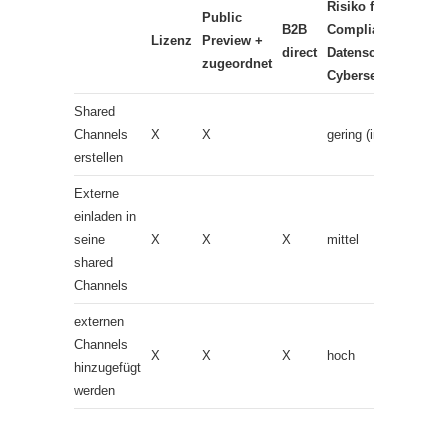
Risiko für
Public
B2B
Compliance,
Lizenz
Preview +
direct
Datenschutz
zugeordnet
Cybersecurity
Shared
Channels
X
X
gering (intern)
erstellen
Externe
einladen in
seine
X
X
X
mittel
shared
Channels
externen
Channels
X
X
X
hoch
hinzugefügt
werden