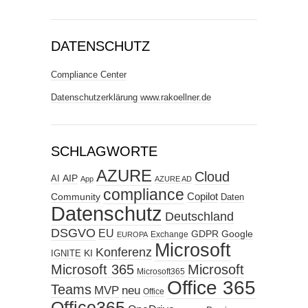
DATENSCHUTZ
Compliance Center
Datenschutzerklärung www.rakoellner.de
SCHLAGWORTE
AZURE
Cloud
AIP
AI
App
AZURE AD
compliance
Copilot
Community
Daten
Datenschutz
Deutschland
DSGVO
EU
GDPR
Google
Exchange
EUROPA
Microsoft
Konferenz
KI
IGNITE
Microsoft 365
Microsoft
Microsoft365
Office 365
Teams
MVP
neu
Office
Office365