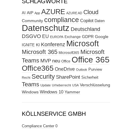
SCHLAGWORTE
AZURE
Cloud
AIP
AI
App
AZURE AD
compliance
Copilot
Community
Daten
Datenschutz
Deutschland
DSGVO
EU
GDPR
Google
Exchange
EUROPA
Microsoft
Konferenz
KI
IGNITE
Microsoft 365
Microsoft
Microsoft365
Office 365
Teams
MVP
neu
Office
Office365
OneDrive
Purview
Outlook
Security
SharePoint
Sicherheit
Recht
Teams
Verschlüsselung
Update
Urheberrecht
USA
Windows
Windows 10
Yammer
KÖLLNSERVICE GMBH
Compliance Center
0