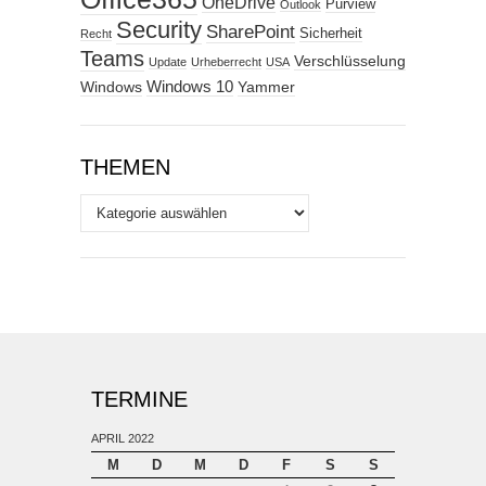
OneDrive
Purview
Outlook
Security
SharePoint
Sicherheit
Recht
Teams
Verschlüsselung
Update
Urheberrecht
USA
Windows
Windows 10
Yammer
THEMEN
Themen
TERMINE
APRIL 2022
M
D
M
D
F
S
S