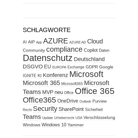
SCHLAGWORTE
AZURE
Cloud
AIP
AI
App
AZURE AD
compliance
Copilot
Community
Daten
Datenschutz
Deutschland
DSGVO
EU
GDPR
Google
Exchange
EUROPA
Microsoft
Konferenz
KI
IGNITE
Microsoft 365
Microsoft
Microsoft365
Office 365
Teams
MVP
neu
Office
Office365
OneDrive
Purview
Outlook
Security
SharePoint
Sicherheit
Recht
Teams
Verschlüsselung
Update
Urheberrecht
USA
Windows
Windows 10
Yammer