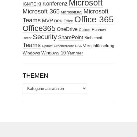
Microsoft
Konferenz
KI
IGNITE
Microsoft 365
Microsoft
Microsoft365
Office 365
Teams
MVP
neu
Office
Office365
OneDrive
Purview
Outlook
Security
SharePoint
Sicherheit
Recht
Teams
Verschlüsselung
Update
Urheberrecht
USA
Windows
Windows 10
Yammer
THEMEN
Themen