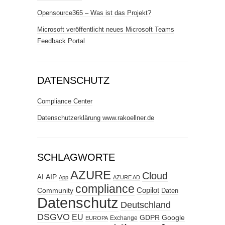
Opensource365 – Was ist das Projekt?
Microsoft veröffentlicht neues Microsoft Teams
Feedback Portal
DATENSCHUTZ
Compliance Center
Datenschutzerklärung www.rakoellner.de
SCHLAGWORTE
AZURE
Cloud
AIP
AI
App
AZURE AD
compliance
Copilot
Community
Daten
Datenschutz
Deutschland
DSGVO
EU
GDPR
Google
Exchange
EUROPA