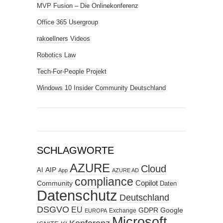
MVP Fusion – Die Onlinekonferenz
Office 365 Usergroup
rakoellners Videos
Robotics Law
Tech-For-People Projekt
Windows 10 Insider Community Deutschland
SCHLAGWORTE
AZURE
Cloud
AIP
AI
App
AZURE AD
compliance
Copilot
Community
Daten
Datenschutz
Deutschland
DSGVO
EU
GDPR
Google
Exchange
EUROPA
Microsoft