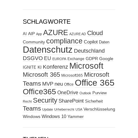
SCHLAGWORTE
AZURE
Cloud
AIP
AI
App
AZURE AD
compliance
Copilot
Community
Daten
Datenschutz
Deutschland
DSGVO
EU
GDPR
Google
Exchange
EUROPA
Microsoft
Konferenz
KI
IGNITE
Microsoft 365
Microsoft
Microsoft365
Office 365
Teams
MVP
neu
Office
Office365
OneDrive
Purview
Outlook
Security
SharePoint
Sicherheit
Recht
Teams
Verschlüsselung
Update
Urheberrecht
USA
Windows
Windows 10
Yammer