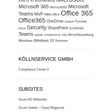
Konferenz
KI
IGNITE
Microsoft 365
Microsoft
Microsoft365
Office 365
Teams
MVP
neu
Office
Office365
OneDrive
Purview
Outlook
Security
SharePoint
Sicherheit
Recht
Teams
Verschlüsselung
Update
Urheberrecht
USA
Windows
Windows 10
Yammer
KÖLLNSERVICE GMBH
Compliance Center
0
SUBSITES
Azure AD Webseite
Azure United – Cloud Magazine