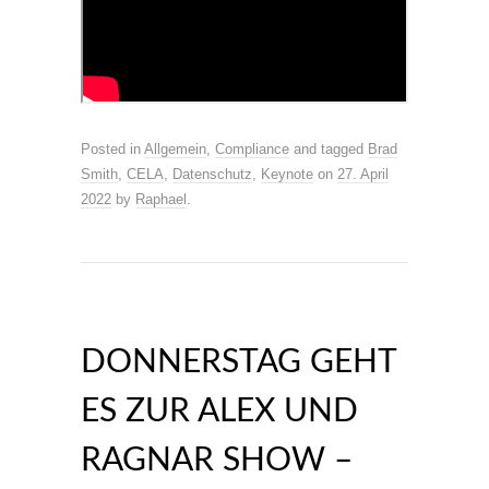
Posted in
Allgemein
,
Compliance
and tagged
Brad
Smith
,
CELA
,
Datenschutz
,
Keynote
on
27. April
2022
by
Raphael
.
DONNERSTAG GEHT
ES ZUR ALEX UND
RAGNAR SHOW –