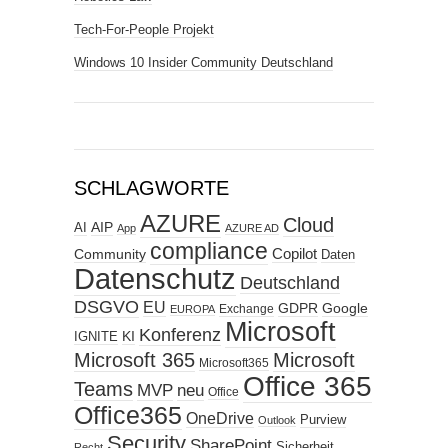
Tech-For-People Projekt
Windows 10 Insider Community Deutschland
SCHLAGWORTE
AZURE
Cloud
AIP
AI
App
AZURE AD
compliance
Copilot
Community
Daten
Datenschutz
Deutschland
DSGVO
EU
GDPR
Google
Exchange
EUROPA
Microsoft
Konferenz
KI
IGNITE
Microsoft 365
Microsoft
Microsoft365
Office 365
Teams
MVP
neu
Office
Office365
OneDrive
Purview
Outlook
Security
SharePoint
Sicherheit
Recht