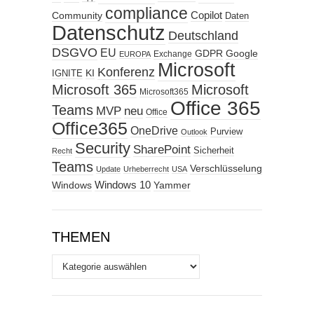
compliance
Copilot
Community
Daten
Datenschutz
Deutschland
DSGVO
EU
GDPR
Google
Exchange
EUROPA
Microsoft
Konferenz
KI
IGNITE
Microsoft 365
Microsoft
Microsoft365
Office 365
Teams
MVP
neu
Office
Office365
OneDrive
Purview
Outlook
Security
SharePoint
Sicherheit
Recht
Teams
Verschlüsselung
Update
Urheberrecht
USA
Windows
Windows 10
Yammer
THEMEN
Themen