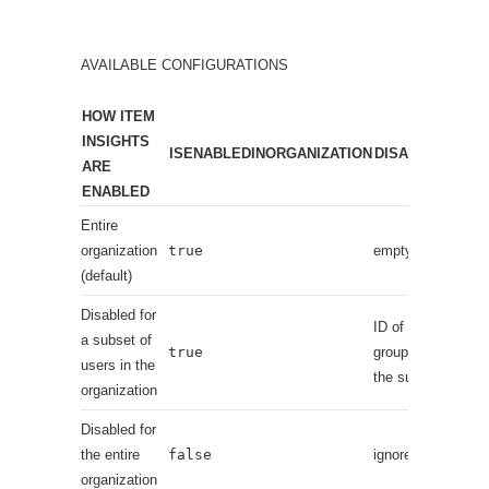
AVAILABLE CONFIGURATIONS
HOW ITEM
INSIGHTS
ISENABLEDINORGANIZATION
DISABLEDFORG
ARE
ENABLED
Entire
organization
true
empty
(default)
Disabled for
ID of the Azure A
a subset of
true
group which conta
users in the
the subset of use
organization
Disabled for
the entire
false
ignored
organization