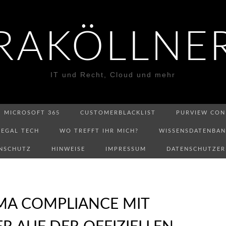
RAKÖLLNE
IT und Recht, Cloud und mehr
MICROSOFT 365
CUSTOMERBLACKLIST
PURVIEW CON
LEGAL TECH
WO TREFFT IHR MICH?
WISSENSDATENBA
NSCHUTZ
HINWEISE
IMPRESSUM
DATENSCHUTZE
MA COMPLIANCE MIT