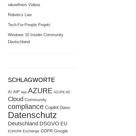
rakoellners Videos
Robotics Law
Tech-For-People Projekt
Windows 10 Insider Community
Deutschland
SCHLAGWORTE
AZURE
AIP
AI
App
AZURE AD
Cloud
Community
compliance
Copilot
Daten
Datenschutz
Deutschland
DSGVO
EU
GDPR
Google
Exchange
EUROPA