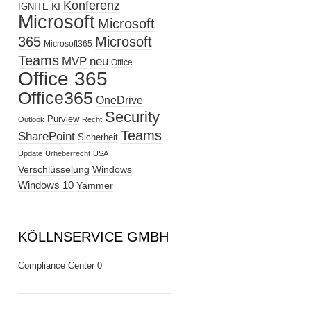
Konferenz
KI
IGNITE
Microsoft
Microsoft
365
Microsoft
Microsoft365
Teams
MVP
neu
Office
Office 365
Office365
OneDrive
Security
Purview
Outlook
Recht
Teams
SharePoint
Sicherheit
Update
Urheberrecht
USA
Verschlüsselung
Windows
Windows 10
Yammer
KÖLLNSERVICE GMBH
Compliance Center
0