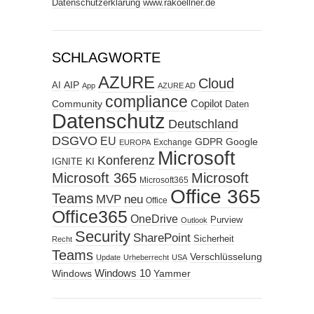
Datenschutzerklärung www.rakoellner.de
SCHLAGWORTE
AZURE
Cloud
AIP
AI
App
AZURE AD
compliance
Copilot
Community
Daten
Datenschutz
Deutschland
DSGVO
EU
GDPR
Google
Exchange
EUROPA
Microsoft
Konferenz
KI
IGNITE
Microsoft 365
Microsoft
Microsoft365
Office 365
Teams
MVP
neu
Office
Office365
OneDrive
Purview
Outlook
Security
SharePoint
Sicherheit
Recht
Teams
Verschlüsselung
Update
Urheberrecht
USA
Windows
Windows 10
Yammer