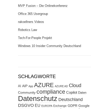
MVP Fusion – Die Onlinekonferenz
Office 365 Usergroup
rakoellners Videos
Robotics Law
Tech-For-People Projekt
Windows 10 Insider Community Deutschland
SCHLAGWORTE
AZURE
Cloud
AIP
AI
App
AZURE AD
compliance
Copilot
Community
Daten
Datenschutz
Deutschland
DSGVO
EU
GDPR
Google
Exchange
EUROPA