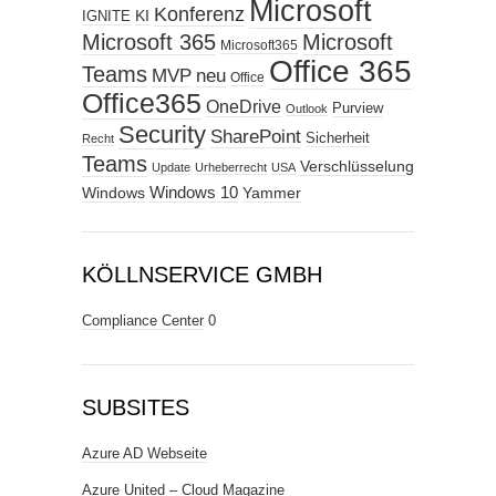
Microsoft
Konferenz
KI
IGNITE
Microsoft 365
Microsoft
Microsoft365
Office 365
Teams
MVP
neu
Office
Office365
OneDrive
Purview
Outlook
Security
SharePoint
Sicherheit
Recht
Teams
Verschlüsselung
Update
Urheberrecht
USA
Windows
Windows 10
Yammer
KÖLLNSERVICE GMBH
Compliance Center
0
SUBSITES
Azure AD Webseite
Azure United – Cloud Magazine