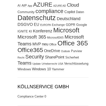
AZURE
Cloud
AIP
AI
App
AZURE AD
compliance
Copilot
Community
Daten
Datenschutz
Deutschland
DSGVO
EU
GDPR
Google
Exchange
EUROPA
Microsoft
Konferenz
KI
IGNITE
Microsoft 365
Microsoft
Microsoft365
Office 365
Teams
MVP
neu
Office
Office365
OneDrive
Purview
Outlook
Security
SharePoint
Sicherheit
Recht
Teams
Verschlüsselung
Update
Urheberrecht
USA
Windows
Windows 10
Yammer
KÖLLNSERVICE GMBH
Compliance Center
0