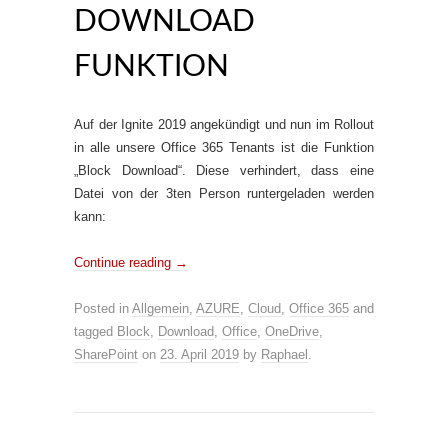
DOWNLOAD
FUNKTION
Auf der Ignite 2019 angekündigt und nun im Rollout
in alle unsere Office 365 Tenants ist die Funktion
„Block Download“. Diese verhindert, dass eine
Datei von der 3ten Person runtergeladen werden
kann:
Continue reading
→
Posted in
Allgemein
,
AZURE
,
Cloud
,
Office 365
and
tagged
Block
,
Download
,
Office
,
OneDrive
,
SharePoint
on
23. April 2019
by
Raphael
.