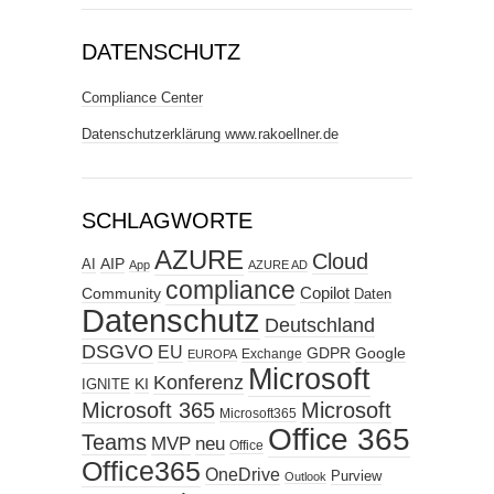
DATENSCHUTZ
Compliance Center
Datenschutzerklärung www.rakoellner.de
SCHLAGWORTE
AZURE
Cloud
AIP
AI
App
AZURE AD
compliance
Copilot
Community
Daten
Datenschutz
Deutschland
DSGVO
EU
GDPR
Google
Exchange
EUROPA
Microsoft
Konferenz
KI
IGNITE
Microsoft 365
Microsoft
Microsoft365
Office 365
Teams
MVP
neu
Office
Office365
OneDrive
Purview
Outlook