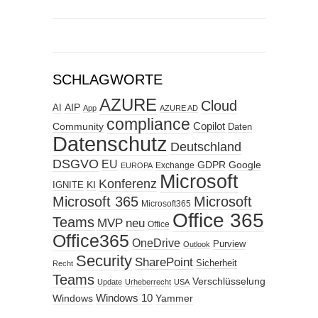
SCHLAGWORTE
AZURE
Cloud
AIP
AI
App
AZURE AD
compliance
Copilot
Community
Daten
Datenschutz
Deutschland
DSGVO
EU
GDPR
Google
Exchange
EUROPA
Microsoft
Konferenz
KI
IGNITE
Microsoft 365
Microsoft
Microsoft365
Office 365
Teams
MVP
neu
Office
Office365
OneDrive
Purview
Outlook
Security
SharePoint
Sicherheit
Recht
Teams
Verschlüsselung
Update
Urheberrecht
USA
Windows
Windows 10
Yammer