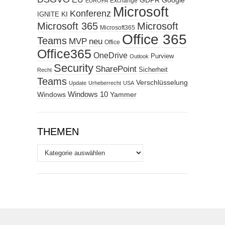
GDPR
Google
Exchange
EUROPA
Microsoft
Konferenz
KI
IGNITE
Microsoft 365
Microsoft
Microsoft365
Office 365
Teams
MVP
neu
Office
Office365
OneDrive
Purview
Outlook
Security
SharePoint
Sicherheit
Recht
Teams
Verschlüsselung
Update
Urheberrecht
USA
Windows
Windows 10
Yammer
THEMEN
Themen