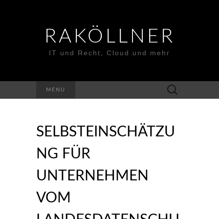
RAKÖLLNER
IT und Recht, Cloud und mehr
Suchen
MENU
nach:
SELBSTEINSCHÄTZU
NG FÜR
UNTERNEHMEN
VOM