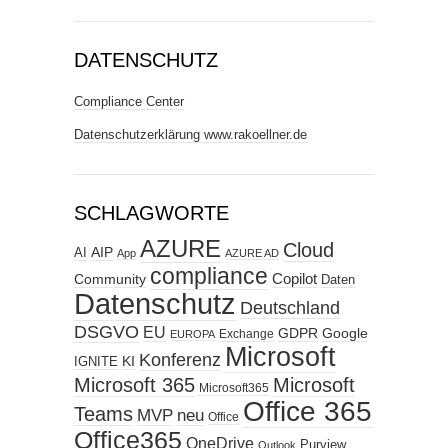
DATENSCHUTZ
Compliance Center
Datenschutzerklärung www.rakoellner.de
SCHLAGWORTE
AZURE
Cloud
AIP
AI
App
AZURE AD
compliance
Copilot
Community
Daten
Datenschutz
Deutschland
DSGVO
EU
GDPR
Google
Exchange
EUROPA
Microsoft
Konferenz
KI
IGNITE
Microsoft 365
Microsoft
Microsoft365
Office 365
Teams
MVP
neu
Office
Office365
OneDrive
Purview
Outlook