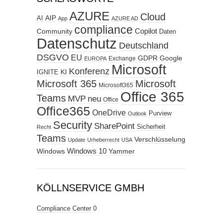
AZURE
Cloud
AIP
AI
App
AZURE AD
compliance
Copilot
Community
Daten
Datenschutz
Deutschland
DSGVO
EU
GDPR
Google
Exchange
EUROPA
Microsoft
Konferenz
KI
IGNITE
Microsoft 365
Microsoft
Microsoft365
Office 365
Teams
MVP
neu
Office
Office365
OneDrive
Purview
Outlook
Security
SharePoint
Sicherheit
Recht
Teams
Verschlüsselung
Update
Urheberrecht
USA
Windows
Windows 10
Yammer
KÖLLNSERVICE GMBH
Compliance Center
0