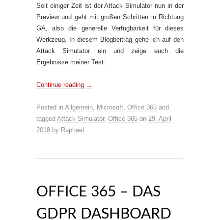
Seit einiger Zeit ist der Attack Simulator nun in der
Preview und geht mit großen Schritten in Richtung
GA, also die generelle Verfügbarkeit für dieses
Werkzeug. In diesem Blogbeitrag gehe ich auf den
Attack Simutator ein und zeige euch die
Ergebnisse meiner Test:
Continue reading
→
Posted in
Allgemein
,
Microsoft
,
Office 365
and
tagged
Attack Simulator
,
Office 365
on
29. April
2018
by
Raphael
.
OFFICE 365 – DAS
GDPR DASHBOARD