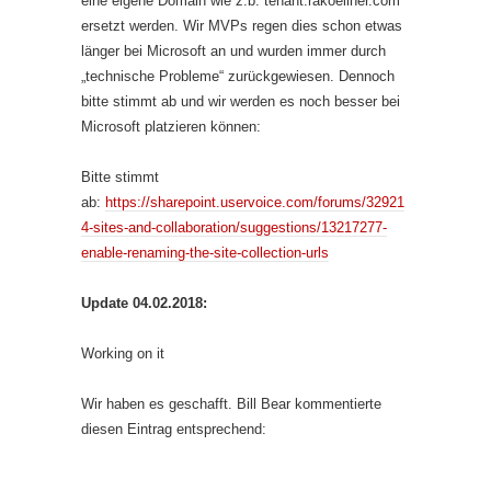
eine eigene Domain wie z.b. tenant.rakoellner.com
ersetzt werden. Wir MVPs regen dies schon etwas
länger bei Microsoft an und wurden immer durch
„technische Probleme“ zurückgewiesen. Dennoch
bitte stimmt ab und wir werden es noch besser bei
Microsoft platzieren können:
Bitte stimmt
ab:
https://sharepoint.uservoice.com/forums/32921
4-sites-and-collaboration/suggestions/13217277-
enable-renaming-the-site-collection-urls
Update 04.02.2018:
Working on it
Wir haben es geschafft. Bill Bear kommentierte
diesen Eintrag entsprechend: