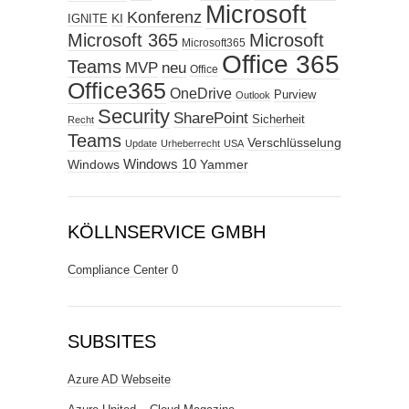
Microsoft
Konferenz
KI
IGNITE
Microsoft 365
Microsoft
Microsoft365
Office 365
Teams
MVP
neu
Office
Office365
OneDrive
Purview
Outlook
Security
SharePoint
Sicherheit
Recht
Teams
Verschlüsselung
Update
Urheberrecht
USA
Windows
Windows 10
Yammer
KÖLLNSERVICE GMBH
Compliance Center
0
SUBSITES
Azure AD Webseite