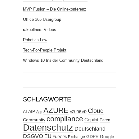
MVP Fusion – Die Onlinekonferenz
Office 365 Usergroup
rakoellners Videos
Robotics Law
Tech-For-People Projekt
Windows 10 Insider Community Deutschland
SCHLAGWORTE
AZURE
Cloud
AIP
AI
App
AZURE AD
compliance
Copilot
Community
Daten
Datenschutz
Deutschland
DSGVO
EU
GDPR
Google
Exchange
EUROPA