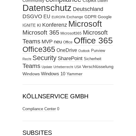
Copilot
Community
Daten
Datenschutz
Deutschland
DSGVO
EU
GDPR
Google
Exchange
EUROPA
Microsoft
Konferenz
KI
IGNITE
Microsoft 365
Microsoft
Microsoft365
Office 365
Teams
MVP
neu
Office
Office365
OneDrive
Purview
Outlook
Security
SharePoint
Sicherheit
Recht
Teams
Verschlüsselung
Update
Urheberrecht
USA
Windows
Windows 10
Yammer
KÖLLNSERVICE GMBH
Compliance Center
0
SUBSITES