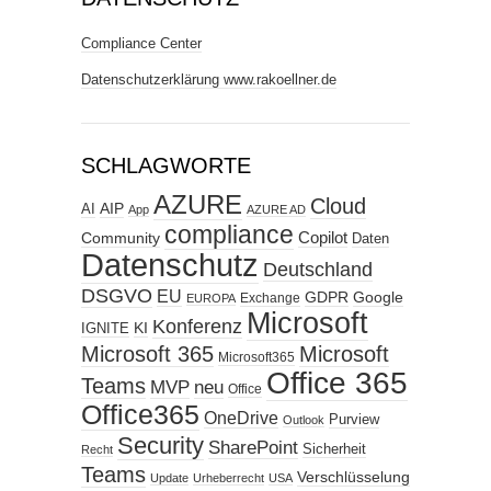
Compliance Center
Datenschutzerklärung www.rakoellner.de
SCHLAGWORTE
AZURE
Cloud
AIP
AI
App
AZURE AD
compliance
Copilot
Community
Daten
Datenschutz
Deutschland
DSGVO
EU
GDPR
Google
Exchange
EUROPA
Microsoft
Konferenz
KI
IGNITE
Microsoft 365
Microsoft
Microsoft365
Office 365
Teams
MVP
neu
Office
Office365
OneDrive
Purview
Outlook
Security
SharePoint
Sicherheit
Recht
Teams
Verschlüsselung
Update
Urheberrecht
USA