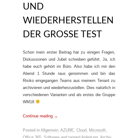
UND
WIEDERHERSTELLEN
DER GROSSE TEST
Schon mein erster Beitrag hat zu einigen Fragen,
Diskussionen und Jubel schreiben geführt. Ja, ich
habe euch gehört im Büro. Also habe ich mir den
Abend 1 Stunde raus genommen und bin das
Risiko eingegangen Teams aus meinem Tenant zu
archivieren und wiederherzustellen. Dies natürlich in
verschiedenen Varianten und als erstes die Gruppe
WM18
Continue reading
→
Posted in
Allgemein
,
AZURE
,
Cloud
,
Microsoft
,
Office 365
,
Software
and tagged
Anleitung
,
Archiv
,