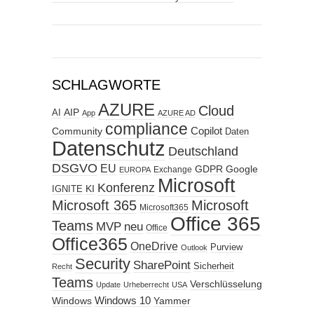
SCHLAGWORTE
AZURE
Cloud
AIP
AI
App
AZURE AD
compliance
Copilot
Community
Daten
Datenschutz
Deutschland
DSGVO
EU
GDPR
Google
Exchange
EUROPA
Microsoft
Konferenz
KI
IGNITE
Microsoft 365
Microsoft
Microsoft365
Office 365
Teams
MVP
neu
Office
Office365
OneDrive
Purview
Outlook
Security
SharePoint
Sicherheit
Recht
Teams
Verschlüsselung
Update
Urheberrecht
USA
Windows
Windows 10
Yammer