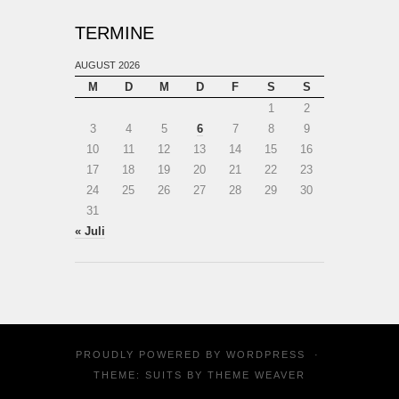
TERMINE
AUGUST 2026
M
D
M
D
F
S
S
1
2
3
4
5
6
7
8
9
10
11
12
13
14
15
16
17
18
19
20
21
22
23
24
25
26
27
28
29
30
31
« Juli
PROUDLY POWERED BY
WORDPRESS
·
THEME: SUITS BY
THEME WEAVER