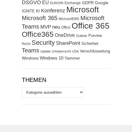
DSGVO
EU
GDPR
Google
Exchange
EUROPA
Microsoft
Konferenz
KI
IGNITE
Microsoft 365
Microsoft
Microsoft365
Office 365
Teams
MVP
neu
Office
Office365
OneDrive
Purview
Outlook
Security
SharePoint
Sicherheit
Recht
Teams
Verschlüsselung
Update
Urheberrecht
USA
Windows
Windows 10
Yammer
THEMEN
Themen