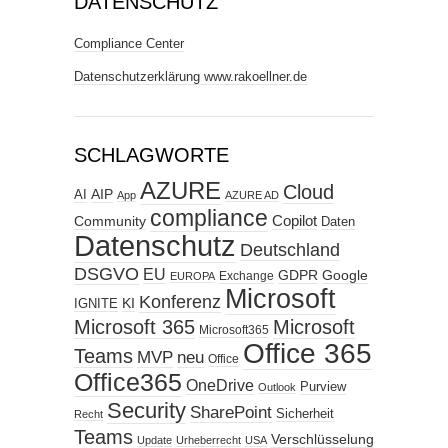
DATENSCHUTZ
Compliance Center
Datenschutzerklärung www.rakoellner.de
SCHLAGWORTE
AZURE
Cloud
AIP
AI
App
AZURE AD
compliance
Copilot
Community
Daten
Datenschutz
Deutschland
DSGVO
EU
GDPR
Google
Exchange
EUROPA
Microsoft
Konferenz
KI
IGNITE
Microsoft 365
Microsoft
Microsoft365
Office 365
Teams
MVP
neu
Office
Office365
OneDrive
Purview
Outlook
Security
SharePoint
Sicherheit
Recht
Teams
Verschlüsselung
Update
Urheberrecht
USA