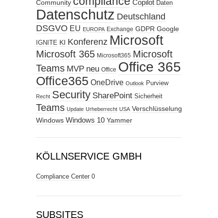
compliance
Copilot
Community
Daten
Datenschutz
Deutschland
DSGVO
EU
GDPR
Google
Exchange
EUROPA
Microsoft
Konferenz
KI
IGNITE
Microsoft 365
Microsoft
Microsoft365
Office 365
Teams
MVP
neu
Office
Office365
OneDrive
Purview
Outlook
Security
SharePoint
Sicherheit
Recht
Teams
Verschlüsselung
Update
Urheberrecht
USA
Windows
Windows 10
Yammer
KÖLLNSERVICE GMBH
Compliance Center
0
SUBSITES