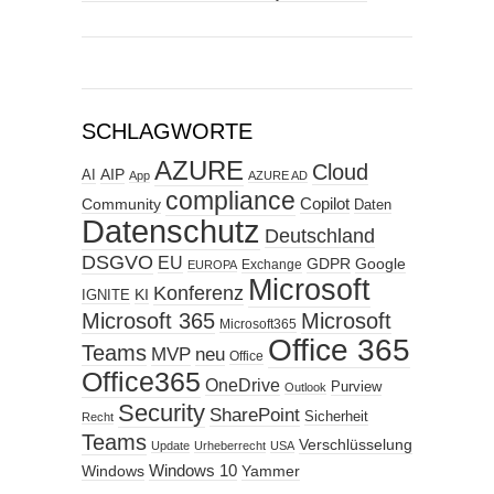
SCHLAGWORTE
AZURE
Cloud
AIP
AI
App
AZURE AD
compliance
Copilot
Community
Daten
Datenschutz
Deutschland
DSGVO
EU
GDPR
Google
Exchange
EUROPA
Microsoft
Konferenz
KI
IGNITE
Microsoft 365
Microsoft
Microsoft365
Office 365
Teams
MVP
neu
Office
Office365
OneDrive
Purview
Outlook
Security
SharePoint
Sicherheit
Recht
Teams
Verschlüsselung
Update
Urheberrecht
USA
Windows
Windows 10
Yammer