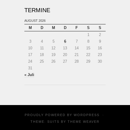
TERMINE
AUGUST 2026
M
D
M
D
F
S
S
1
2
3
4
5
6
7
8
9
10
11
12
13
14
15
16
17
18
19
20
21
22
23
24
25
26
27
28
29
30
31
« Juli
PROUDLY POWERED BY
WORDPRESS
·
THEME: SUITS BY
THEME WEAVER