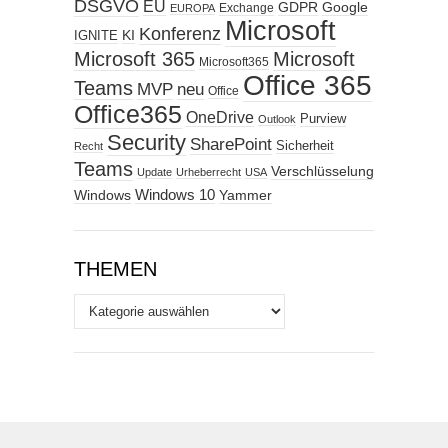
DSGVO
EU
GDPR
Google
Exchange
EUROPA
Microsoft
Konferenz
KI
IGNITE
Microsoft 365
Microsoft
Microsoft365
Office 365
Teams
MVP
neu
Office
Office365
OneDrive
Purview
Outlook
Security
SharePoint
Sicherheit
Recht
Teams
Verschlüsselung
Update
Urheberrecht
USA
Windows
Windows 10
Yammer
THEMEN
Themen