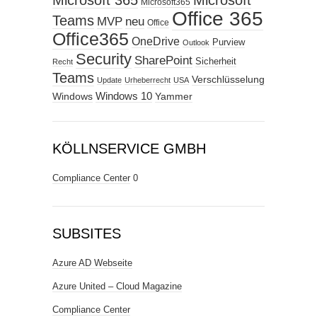
Microsoft365
Office 365
Teams
MVP
neu
Office
Office365
OneDrive
Purview
Outlook
Security
SharePoint
Sicherheit
Recht
Teams
Verschlüsselung
Update
Urheberrecht
USA
Windows
Windows 10
Yammer
KÖLLNSERVICE GMBH
Compliance Center
0
SUBSITES
Azure AD Webseite
Azure United – Cloud Magazine
Compliance Center