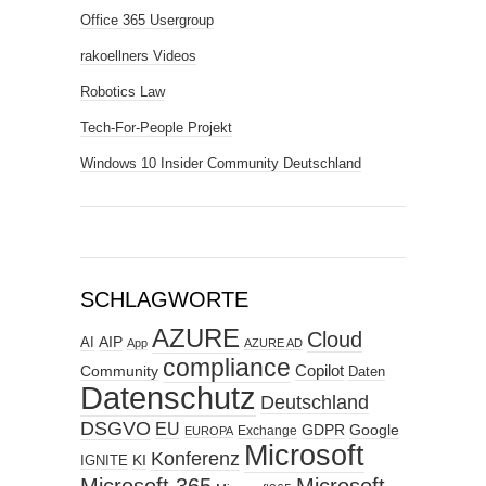
Office 365 Usergroup
rakoellners Videos
Robotics Law
Tech-For-People Projekt
Windows 10 Insider Community Deutschland
SCHLAGWORTE
AZURE
Cloud
AIP
AI
App
AZURE AD
compliance
Copilot
Community
Daten
Datenschutz
Deutschland
DSGVO
EU
GDPR
Google
Exchange
EUROPA
Microsoft
Konferenz
KI
IGNITE
Microsoft 365
Microsoft