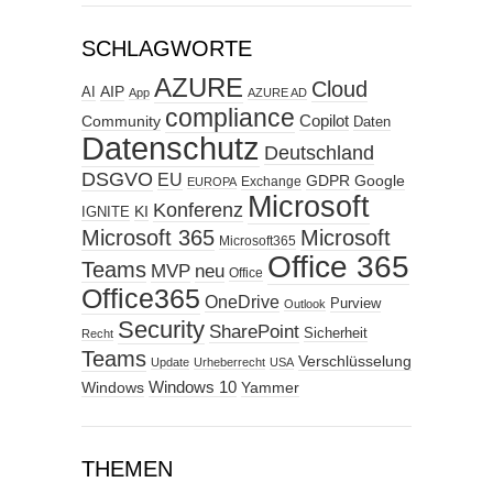
SCHLAGWORTE
AZURE
Cloud
AIP
AI
App
AZURE AD
compliance
Copilot
Community
Daten
Datenschutz
Deutschland
DSGVO
EU
GDPR
Google
Exchange
EUROPA
Microsoft
Konferenz
KI
IGNITE
Microsoft 365
Microsoft
Microsoft365
Office 365
Teams
MVP
neu
Office
Office365
OneDrive
Purview
Outlook
Security
SharePoint
Sicherheit
Recht
Teams
Verschlüsselung
Update
Urheberrecht
USA
Windows
Windows 10
Yammer
THEMEN