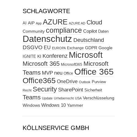
SCHLAGWORTE
AZURE
Cloud
AIP
AI
App
AZURE AD
compliance
Copilot
Community
Daten
Datenschutz
Deutschland
DSGVO
EU
GDPR
Google
Exchange
EUROPA
Microsoft
Konferenz
KI
IGNITE
Microsoft 365
Microsoft
Microsoft365
Office 365
Teams
MVP
neu
Office
Office365
OneDrive
Purview
Outlook
Security
SharePoint
Sicherheit
Recht
Teams
Verschlüsselung
Update
Urheberrecht
USA
Windows
Windows 10
Yammer
KÖLLNSERVICE GMBH