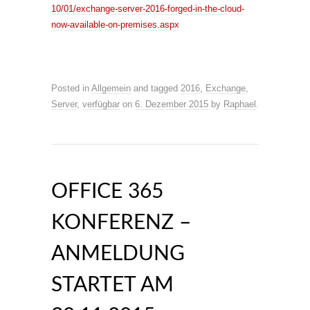
10/01/exchange-server-2016-forged-in-the-cloud-
now-available-on-premises.aspx
Posted in
Allgemein
and tagged
2016
,
Exchange
,
Server
,
verfügbar
on
6. Dezember 2015
by
Raphael
.
OFFICE 365
KONFERENZ –
ANMELDUNG
STARTET AM