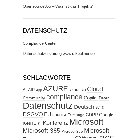
Opensource365 – Was ist das Projekt?
DATENSCHUTZ
Compliance Center
Datenschutzerklärung www.rakoellner.de
SCHLAGWORTE
AZURE
Cloud
AIP
AI
App
AZURE AD
compliance
Copilot
Community
Daten
Datenschutz
Deutschland
DSGVO
EU
GDPR
Google
Exchange
EUROPA
Microsoft
Konferenz
KI
IGNITE
Microsoft 365
Microsoft
Microsoft365