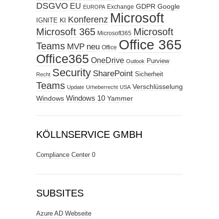
DSGVO
EU
GDPR
Google
Exchange
EUROPA
Microsoft
Konferenz
KI
IGNITE
Microsoft 365
Microsoft
Microsoft365
Office 365
Teams
MVP
neu
Office
Office365
OneDrive
Purview
Outlook
Security
SharePoint
Sicherheit
Recht
Teams
Verschlüsselung
Update
Urheberrecht
USA
Windows
Windows 10
Yammer
KÖLLNSERVICE GMBH
Compliance Center
0
SUBSITES
Azure AD Webseite