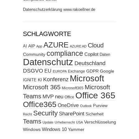
Datenschutzerklärung www.rakoellner.de
SCHLAGWORTE
AZURE
Cloud
AIP
AI
App
AZURE AD
compliance
Copilot
Community
Daten
Datenschutz
Deutschland
DSGVO
EU
GDPR
Google
Exchange
EUROPA
Microsoft
Konferenz
KI
IGNITE
Microsoft 365
Microsoft
Microsoft365
Office 365
Teams
MVP
neu
Office
Office365
OneDrive
Purview
Outlook
Security
SharePoint
Sicherheit
Recht
Teams
Verschlüsselung
Update
Urheberrecht
USA
Windows
Windows 10
Yammer