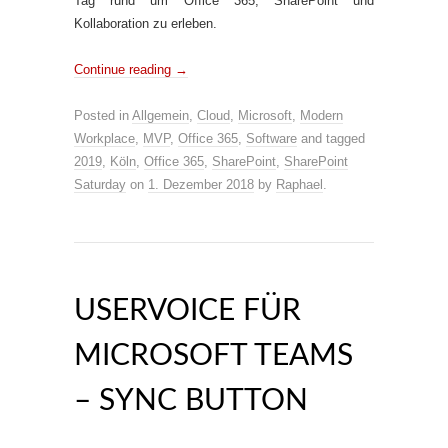
Tag rund um Office 365, SharePoint und
Kollaboration zu erleben.
Continue reading
→
Posted in
Allgemein
,
Cloud
,
Microsoft
,
Modern
Workplace
,
MVP
,
Office 365
,
Software
and tagged
2019
,
Köln
,
Office 365
,
SharePoint
,
SharePoint
Saturday
on
1. Dezember 2018
by
Raphael
.
USERVOICE FÜR
MICROSOFT TEAMS
– SYNC BUTTON