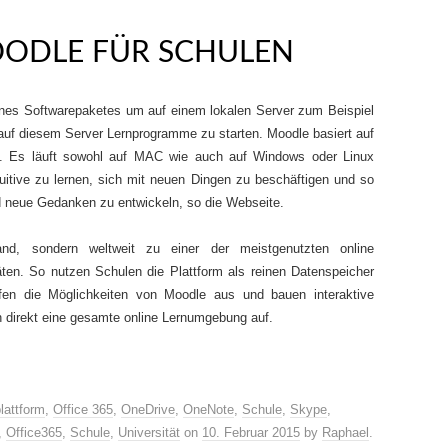
OODLE FÜR SCHULEN
eines Softwarepaketes um auf einem lokalen Server zum Beispiel
auf diesem Server Lernprogramme zu starten. Moodle basiert auf
 Es läuft sowohl auf MAC wie auch auf Windows oder Linux
tuitive zu lernen, sich mit neuen Dingen zu beschäftigen und so
 neue Gedanken zu entwickeln, so die Webseite.
nd, sondern weltweit zu einer der meistgenutzten online
äten. So nutzen Schulen die Plattform als reinen Datenspeicher
fen die Möglichkeiten von Moodle aus und bauen interaktive
n direkt eine gesamte online Lernumgebung auf.
lattform
,
Office 365
,
OneDrive
,
OneNote
,
Schule
,
Skype
,
,
Office365
,
Schule
,
Universität
on
10. Februar 2015
by
Raphael
.