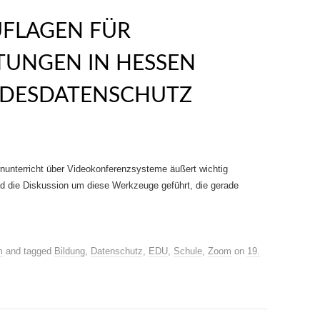
FLAGEN FÜR
TUNGEN IN HESSEN
NDESDATENSCHUTZ
nunterricht über Videokonferenzsysteme äußert wichtig
d die Diskussion um diese Werkzeuge geführt, die gerade
m
and tagged
Bildung
,
Datenschutz
,
EDU
,
Schule
,
Zoom
on
19.