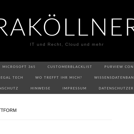
RAKÖLLNE
IT und Recht, Cloud und mehr
MICROSOFT 365
CUSTOMERBLACKLIST
PURVIEW CON
LEGAL TECH
WO TREFFT IHR MICH?
WISSENSDATENBA
NSCHUTZ
HINWEISE
IMPRESSUM
DATENSCHUTZE
TTFORM