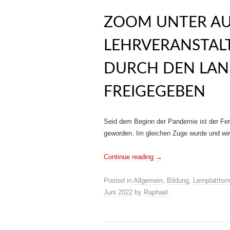
ZOOM UNTER AU
LEHRVERANSTAL
DURCH DEN LA
FREIGEGEBEN
Seid dem Beginn der Pandemie ist der Fer
geworden. Im gleichen Zuge wurde und wir
Continue reading
→
Posted in
Allgemein
,
Bildung
,
Lernplattfor
Juni 2022
by
Raphael
.