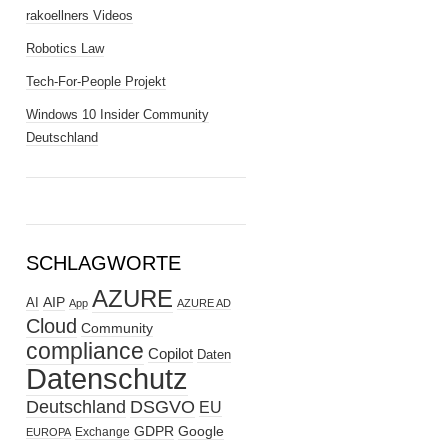
rakoellners Videos
Robotics Law
Tech-For-People Projekt
Windows 10 Insider Community
Deutschland
SCHLAGWORTE
AZURE
AIP
AI
App
AZURE AD
Cloud
Community
compliance
Copilot
Daten
Datenschutz
Deutschland
DSGVO
EU
GDPR
Google
Exchange
EUROPA