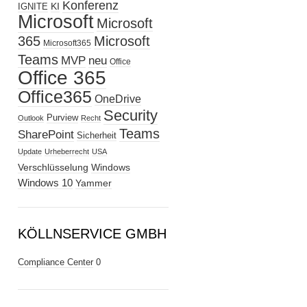
Konferenz
KI
IGNITE
Microsoft
Microsoft
365
Microsoft
Microsoft365
Teams
MVP
neu
Office
Office 365
Office365
OneDrive
Security
Purview
Outlook
Recht
Teams
SharePoint
Sicherheit
Update
Urheberrecht
USA
Verschlüsselung
Windows
Windows 10
Yammer
KÖLLNSERVICE GMBH
Compliance Center
0