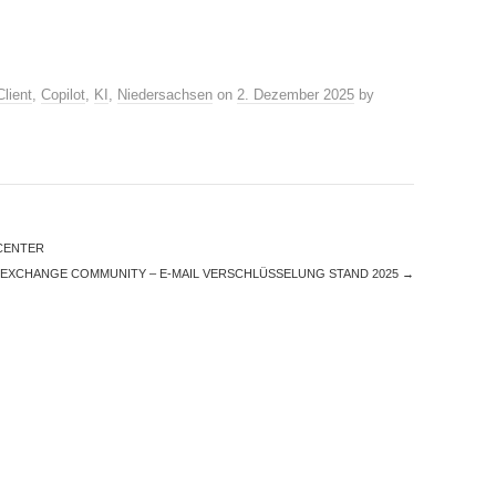
Client
,
Copilot
,
KI
,
Niedersachsen
on
2. Dezember 2025
by
CENTER
EXCHANGE COMMUNITY – E-MAIL VERSCHLÜSSELUNG STAND 2025
→