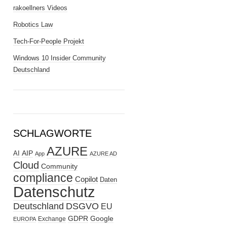
rakoellners Videos
Robotics Law
Tech-For-People Projekt
Windows 10 Insider Community
Deutschland
SCHLAGWORTE
AZURE
AIP
AI
App
AZURE AD
Cloud
Community
compliance
Copilot
Daten
Datenschutz
Deutschland
DSGVO
EU
GDPR
Google
Exchange
EUROPA