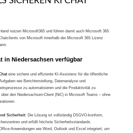
S SICHEREN KI CHAT
land nutzen Microsoft365 und führen damit auch Microsoft 365
Chatclients von Microsoft innerhalb der Microsoft 365 Lizenz
ann.
at in Niedersachsen verfügbar
Chat
eine sichere und effiziente KI-Assistenz für die öffentliche
i Aufgaben wie Berichterstellung, Datenanalyse und
sprozesse zu automatisieren und die Produktivität zu
rt über den Niedersachsen-Client (NiC) in Microsoft Teams – ohne
rationen.
nd Sicherheit
: Die Lösung ist vollständig DSGVO-konform,
chenzentren und erfüllt höchste Sicherheitsstandards.
 Office-Anwendungen wie Word, Outlook und Excel integriert, um