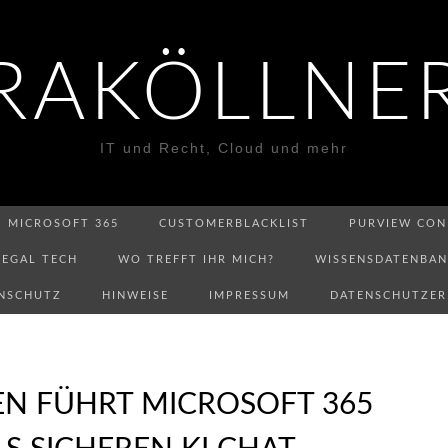
RAKÖLLNE
IT und Recht, Cloud und mehr
MICROSOFT 365
CUSTOMERBLACKLIST
PURVIEW CON
LEGAL TECH
WO TREFFT IHR MICH?
WISSENSDATENBA
NSCHUTZ
HINWEISE
IMPRESSUM
DATENSCHUTZE
EN FÜHRT MICROSOFT 365