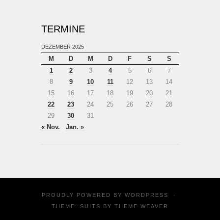
TERMINE
DEZEMBER 2025
M
D
M
D
F
S
S
1
2
3
4
5
6
7
8
9
10
11
12
13
14
15
16
17
18
19
20
21
22
23
24
25
26
27
28
29
30
31
« Nov.
Jan. »
PROUDLY POWERED BY
WORDPRESS
·
THEME: SUITS BY
THEME WEAVER