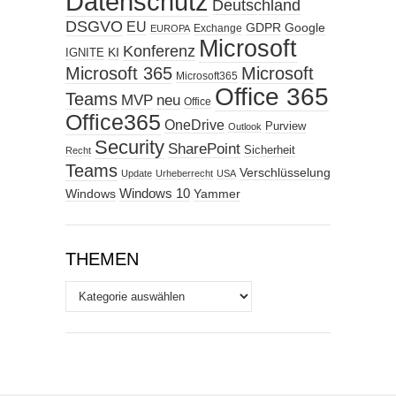
Datenschutz
Deutschland
DSGVO
EU
GDPR
Google
Exchange
EUROPA
Microsoft
Konferenz
KI
IGNITE
Microsoft 365
Microsoft
Microsoft365
Office 365
Teams
MVP
neu
Office
Office365
OneDrive
Purview
Outlook
Security
SharePoint
Sicherheit
Recht
Teams
Verschlüsselung
Update
Urheberrecht
USA
Windows
Windows 10
Yammer
THEMEN
Themen