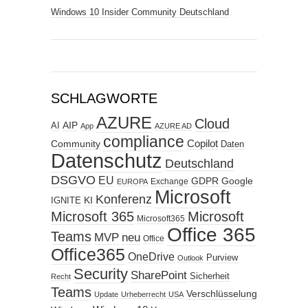
Windows 10 Insider Community Deutschland
SCHLAGWORTE
AZURE
Cloud
AIP
AI
App
AZURE AD
compliance
Copilot
Community
Daten
Datenschutz
Deutschland
DSGVO
EU
GDPR
Google
Exchange
EUROPA
Microsoft
Konferenz
KI
IGNITE
Microsoft 365
Microsoft
Microsoft365
Office 365
Teams
MVP
neu
Office
Office365
OneDrive
Purview
Outlook
Security
SharePoint
Sicherheit
Recht
Teams
Verschlüsselung
Update
Urheberrecht
USA