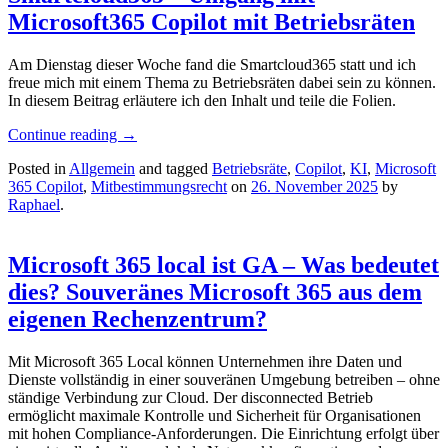
Microsoft365 Copilot mit Betriebsräten
Am Dienstag dieser Woche fand die Smartcloud365 statt und ich
freue mich mit einem Thema zu Betriebsräten dabei sein zu können.
In diesem Beitrag erläutere ich den Inhalt und teile die Folien.
Continue reading
→
Posted in
Allgemein
and tagged
Betriebsräte
,
Copilot
,
KI
,
Microsoft
365 Copilot
,
Mitbestimmungsrecht
on
26. November 2025
by
Raphael
.
Microsoft 365 local ist GA – Was bedeutet
dies? Souveränes Microsoft 365 aus dem
eigenen Rechenzentrum?
Mit Microsoft 365 Local können Unternehmen ihre Daten und
Dienste vollständig in einer souveränen Umgebung betreiben – ohne
ständige Verbindung zur Cloud. Der disconnected Betrieb
ermöglicht maximale Kontrolle und Sicherheit für Organisationen
mit hohen Compliance-Anforderungen. Die Einrichtung erfolgt über