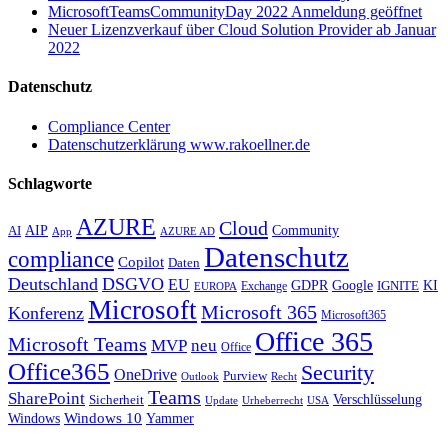
MicrosoftTeamsCommunityDay 2022 Anmeldung geöffnet
Neuer Lizenzverkauf über Cloud Solution Provider ab Januar
2022
Datenschutz
Compliance Center
Datenschutzerklärung www.rakoellner.de
Schlagworte
AZURE
Cloud
AIP
Community
AI
App
AZURE AD
Datenschutz
compliance
Copilot
Daten
Deutschland
DSGVO
EU
KI
GDPR
Google
IGNITE
Exchange
EUROPA
Microsoft
Microsoft 365
Konferenz
Microsoft365
Office 365
Microsoft Teams
MVP
neu
Office
Office365
Security
OneDrive
Purview
Outlook
Recht
Teams
SharePoint
Verschlüsselung
Sicherheit
Update
Urheberrecht
USA
Windows
Windows 10
Yammer