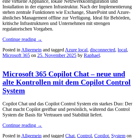
eine virtuelle Appliance, lokale Netzwerkkonfiguration und
Installation in der eigenen Infrastruktur. Nach der Implementierung
stehen zentrale Funktionen wie Exchange, SharePoint und Azure-
ähnliches Management offline zur Verfügung. Ideal für Behörden,
kritische Infrastrukturen und Unternehmen mit strengen
regulatorischen Vorgaben.
Continue reading
→
Posted in
Allgemein
and tagged
Azure local
,
disconnected
,
local
,
Microsoft 365
on
25. November 2025
by
Raphael
.
Microsoft 365 Copilot Chat – neue und
alte Kontrollen mit dem Copilot Control
System
Copilot Chat und das Copilot Control System ein starkes Duo: Der
Chat macht Copilot greifbar und persönlich, während das Control
System die Basis für Vertrauen und Stabilität liefert.
Continue reading
→
Posted in
Allgemein
and tagged
Chat
,
Control
,
Copilot
,
System
on