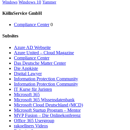
Windows
Windows 10
Yammer
KöllnService GmbH
Compliance Center
0
Subsites
Azure AD Webseite
Azure United – Cloud Magazine
Compliance Center
Das Deutsche Matter Center
Die Appkiste
Digital Lawyer
Information Protection Community
Information Protection Community
IT Kurse für Juristen
Microsoft 365
Microsoft 365 Wissensdatenbank
Microsoft Cloud Deutschland (MCD)
Microsoft Startup Program – Mentor
MVP Fusion – Die Onlinekonferenz
Office 365 Usergroup
rakoellners Videos