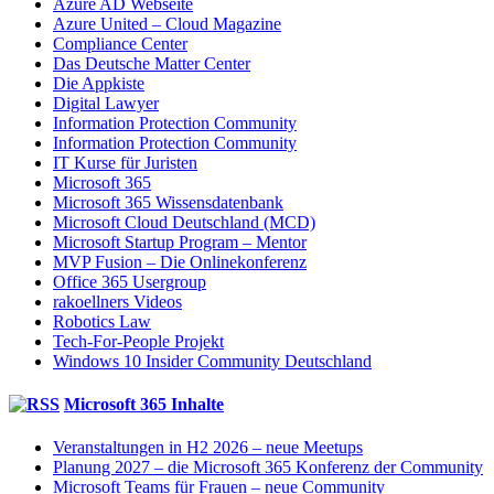
Azure AD Webseite
Azure United – Cloud Magazine
Compliance Center
Das Deutsche Matter Center
Die Appkiste
Digital Lawyer
Information Protection Community
Information Protection Community
IT Kurse für Juristen
Microsoft 365
Microsoft 365 Wissensdatenbank
Microsoft Cloud Deutschland (MCD)
Microsoft Startup Program – Mentor
MVP Fusion – Die Onlinekonferenz
Office 365 Usergroup
rakoellners Videos
Robotics Law
Tech-For-People Projekt
Windows 10 Insider Community Deutschland
Microsoft 365 Inhalte
Veranstaltungen in H2 2026 – neue Meetups
Planung 2027 – die Microsoft 365 Konferenz der Community
Microsoft Teams für Frauen – neue Community