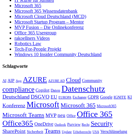
IT Kurse für Juristen
Microsoft 365
Microsoft 365 Wissensdatenbank
Microsoft Cloud Deutschland (MCD)
Microsoft Startup Program – Mentor
MVP Fusion – Die Onlinekonferenz
Office 365 Usergroup
rakoellners Videos
Robotics Law
Tech-For-People Projekt
Windows 10 Insider Community Deutschland
Schlagworte
AZURE
Cloud
AIP
Community
AI
App
AZURE AD
Datenschutz
compliance
Copilot
Daten
Deutschland
DSGVO
EU
KI
GDPR
Google
IGNITE
Exchange
EUROPA
Microsoft
Microsoft 365
Konferenz
Microsoft365
Office 365
Microsoft Teams
MVP
neu
Office
Office365
Security
OneDrive
Purview
Outlook
Recht
Teams
SharePoint
Verschlüsselung
Sicherheit
Update
Urheberrecht
USA