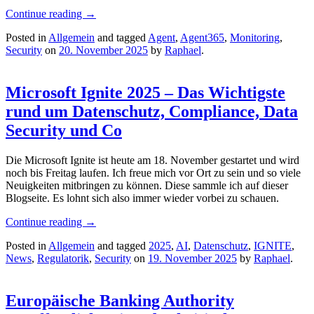
Continue reading
→
Posted in
Allgemein
and tagged
Agent
,
Agent365
,
Monitoring
,
Security
on
20. November 2025
by
Raphael
.
Microsoft Ignite 2025 – Das Wichtigste
rund um Datenschutz, Compliance, Data
Security und Co
Die Microsoft Ignite ist heute am 18. November gestartet und wird
noch bis Freitag laufen. Ich freue mich vor Ort zu sein und so viele
Neuigkeiten mitbringen zu können. Diese sammle ich auf dieser
Blogseite. Es lohnt sich also immer wieder vorbei zu schauen.
Continue reading
→
Posted in
Allgemein
and tagged
2025
,
AI
,
Datenschutz
,
IGNITE
,
News
,
Regulatorik
,
Security
on
19. November 2025
by
Raphael
.
Europäische Banking Authority