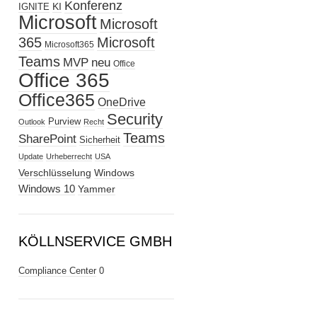
Konferenz
KI
IGNITE
Microsoft
Microsoft
365
Microsoft
Microsoft365
Teams
MVP
neu
Office
Office 365
Office365
OneDrive
Security
Purview
Outlook
Recht
Teams
SharePoint
Sicherheit
Update
Urheberrecht
USA
Verschlüsselung
Windows
Windows 10
Yammer
KÖLLNSERVICE GMBH
Compliance Center
0