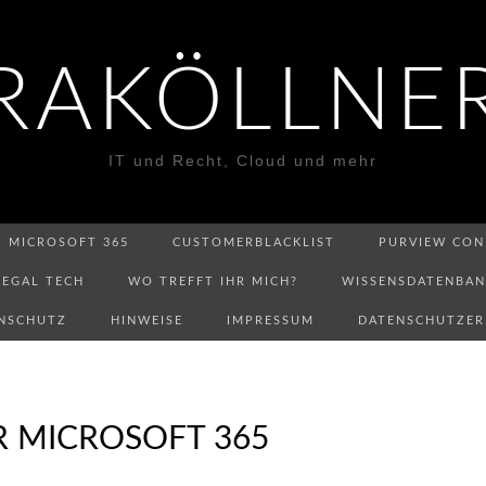
RAKÖLLNE
IT und Recht, Cloud und mehr
MICROSOFT 365
CUSTOMERBLACKLIST
PURVIEW CON
LEGAL TECH
WO TREFFT IHR MICH?
WISSENSDATENBA
NSCHUTZ
HINWEISE
IMPRESSUM
DATENSCHUTZE
R MICROSOFT 365