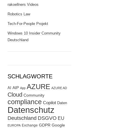
rakoellners Videos
Robotics Law
Tech-For-People Projekt
Windows 10 Insider Community
Deutschland
SCHLAGWORTE
AZURE
AIP
AI
App
AZURE AD
Cloud
Community
compliance
Copilot
Daten
Datenschutz
Deutschland
DSGVO
EU
GDPR
Google
Exchange
EUROPA