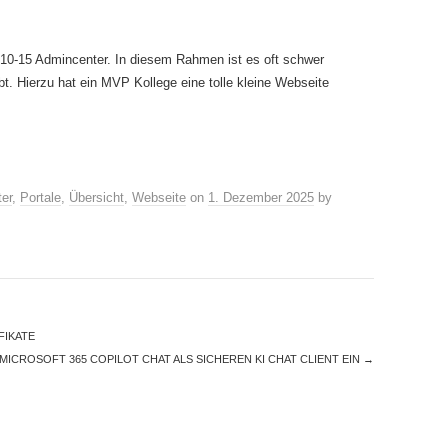
6-10-15 Admincenter. In diesem Rahmen ist es oft schwer
t. Hierzu hat ein MVP Kollege eine tolle kleine Webseite
er
,
Portale
,
Übersicht
,
Webseite
on
1. Dezember 2025
by
FIKATE
MICROSOFT 365 COPILOT CHAT ALS SICHEREN KI CHAT CLIENT EIN
→