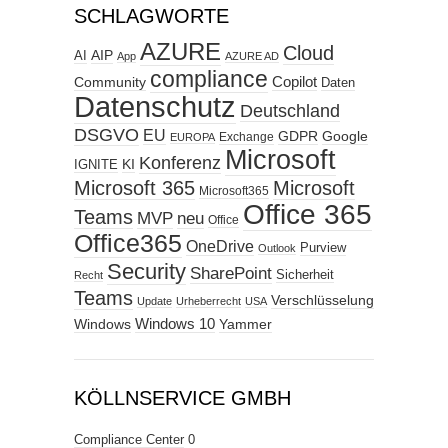
SCHLAGWORTE
AZURE
Cloud
AIP
AI
App
AZURE AD
compliance
Copilot
Community
Daten
Datenschutz
Deutschland
DSGVO
EU
GDPR
Google
Exchange
EUROPA
Microsoft
Konferenz
KI
IGNITE
Microsoft 365
Microsoft
Microsoft365
Office 365
Teams
MVP
neu
Office
Office365
OneDrive
Purview
Outlook
Security
SharePoint
Sicherheit
Recht
Teams
Verschlüsselung
Update
Urheberrecht
USA
Windows
Windows 10
Yammer
KÖLLNSERVICE GMBH
Compliance Center
0