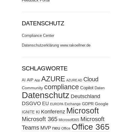
Feedback Portal
DATENSCHUTZ
Compliance Center
Datenschutzerklärung www.rakoellner.de
SCHLAGWORTE
AZURE
Cloud
AIP
AI
App
AZURE AD
compliance
Copilot
Community
Daten
Datenschutz
Deutschland
DSGVO
EU
GDPR
Google
Exchange
EUROPA
Microsoft
Konferenz
KI
IGNITE
Microsoft 365
Microsoft
Microsoft365
Office 365
Teams
MVP
neu
Office