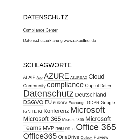
DATENSCHUTZ
Compliance Center
Datenschutzerklärung www.rakoellner.de
SCHLAGWORTE
AZURE
Cloud
AIP
AI
App
AZURE AD
compliance
Copilot
Community
Daten
Datenschutz
Deutschland
DSGVO
EU
GDPR
Google
Exchange
EUROPA
Microsoft
Konferenz
KI
IGNITE
Microsoft 365
Microsoft
Microsoft365
Office 365
Teams
MVP
neu
Office
Office365
OneDrive
Purview
Outlook