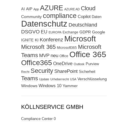
AZURE
Cloud
AIP
AI
App
AZURE AD
compliance
Copilot
Community
Daten
Datenschutz
Deutschland
DSGVO
EU
GDPR
Google
Exchange
EUROPA
Microsoft
Konferenz
KI
IGNITE
Microsoft 365
Microsoft
Microsoft365
Office 365
Teams
MVP
neu
Office
Office365
OneDrive
Purview
Outlook
Security
SharePoint
Sicherheit
Recht
Teams
Verschlüsselung
Update
Urheberrecht
USA
Windows
Windows 10
Yammer
KÖLLNSERVICE GMBH
Compliance Center
0