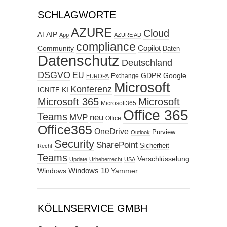
SCHLAGWORTE
AZURE
Cloud
AIP
AI
App
AZURE AD
compliance
Copilot
Community
Daten
Datenschutz
Deutschland
DSGVO
EU
GDPR
Google
Exchange
EUROPA
Microsoft
Konferenz
KI
IGNITE
Microsoft 365
Microsoft
Microsoft365
Office 365
Teams
MVP
neu
Office
Office365
OneDrive
Purview
Outlook
Security
SharePoint
Sicherheit
Recht
Teams
Verschlüsselung
Update
Urheberrecht
USA
Windows
Windows 10
Yammer
KÖLLNSERVICE GMBH