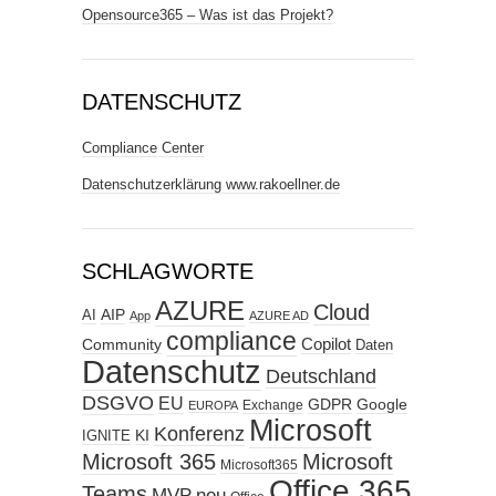
Opensource365 – Was ist das Projekt?
DATENSCHUTZ
Compliance Center
Datenschutzerklärung www.rakoellner.de
SCHLAGWORTE
AZURE
Cloud
AIP
AI
App
AZURE AD
compliance
Copilot
Community
Daten
Datenschutz
Deutschland
DSGVO
EU
GDPR
Google
Exchange
EUROPA
Microsoft
Konferenz
KI
IGNITE
Microsoft 365
Microsoft
Microsoft365
Office 365
Teams
MVP
neu