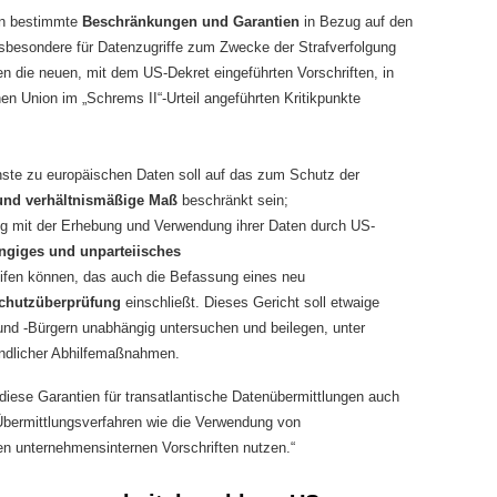
en bestimmte
Beschränkungen und Garantien
in Bezug auf den
sbesondere für Datenzugriffe zum Zwecke der Strafverfolgung
en die neuen, mit dem US-Dekret eingeführten Vorschriften, in
n Union im „Schrems II“-Urteil angeführten Kritikpunkte
ste zu europäischen Daten soll auf das zum Schutz der
und verhältnismäßige Maß
beschränkt sein;
 mit der Erhebung und Verwendung ihrer Daten durch US-
giges und unparteiisches
ifen können, das auch die Befassung eines neu
schutzüberprüfung
einschließt. Dieses Gericht soll etwaige
d -Bürgern unabhängig untersuchen und beilegen, unter
ndlicher Abhilfemaßnahmen.
iese Garantien für transatlantische Datenübermittlungen auch
Übermittlungsverfahren wie die Verwendung von
en unternehmensinternen Vorschriften nutzen.“