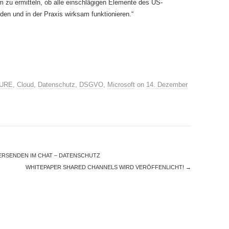
zu ermitteln, ob alle einschlägigen Elemente des US-
en und in der Praxis wirksam funktionieren.“
URE
,
Cloud
,
Datenschutz
,
DSGVO
,
Microsoft
on
14. Dezember
ERSENDEN IM CHAT – DATENSCHUTZ
WHITEPAPER SHARED CHANNELS WIRD VERÖFFENLICHT!
→