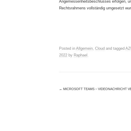
Angemessenheitsbeschlusses erfolgen, um 
Rechtsrahmens vollständig umgesetzt wurd
Posted in
Allgemein
,
Cloud
and tagged
AZ
2022
by
Raphael
.
←
MICROSOFT TEAMS – VIDEONACHRICHT V