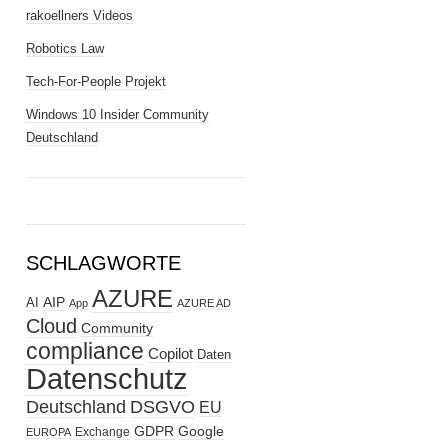
rakoellners Videos
Robotics Law
Tech-For-People Projekt
Windows 10 Insider Community
Deutschland
SCHLAGWORTE
AZURE
AIP
AI
App
AZURE AD
Cloud
Community
compliance
Copilot
Daten
Datenschutz
Deutschland
DSGVO
EU
GDPR
Google
Exchange
EUROPA