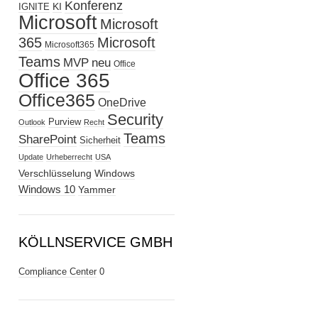
Konferenz
KI
IGNITE
Microsoft
Microsoft
365
Microsoft
Microsoft365
Teams
MVP
neu
Office
Office 365
Office365
OneDrive
Security
Purview
Outlook
Recht
Teams
SharePoint
Sicherheit
Update
Urheberrecht
USA
Verschlüsselung
Windows
Windows 10
Yammer
KÖLLNSERVICE GMBH
Compliance Center
0