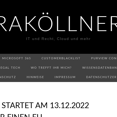
RAKÖLLNE
IT und Recht, Cloud und mehr
MICROSOFT 365
CUSTOMERBLACKLIST
PURVIEW CON
LEGAL TECH
WO TREFFT IHR MICH?
WISSENSDATENBA
NSCHUTZ
HINWEISE
IMPRESSUM
DATENSCHUTZE
STARTET AM 13.12.2022