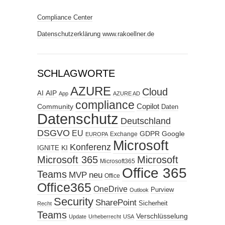
Compliance Center
Datenschutzerklärung www.rakoellner.de
SCHLAGWORTE
AZURE
Cloud
AIP
AI
App
AZURE AD
compliance
Copilot
Community
Daten
Datenschutz
Deutschland
DSGVO
EU
GDPR
Google
Exchange
EUROPA
Microsoft
Konferenz
KI
IGNITE
Microsoft 365
Microsoft
Microsoft365
Office 365
Teams
MVP
neu
Office
Office365
OneDrive
Purview
Outlook
Security
SharePoint
Sicherheit
Recht
Teams
Verschlüsselung
Update
Urheberrecht
USA