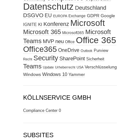
Datenschutz
Deutschland
DSGVO
EU
GDPR
Google
Exchange
EUROPA
Microsoft
Konferenz
KI
IGNITE
Microsoft 365
Microsoft
Microsoft365
Office 365
Teams
MVP
neu
Office
Office365
OneDrive
Purview
Outlook
Security
SharePoint
Sicherheit
Recht
Teams
Verschlüsselung
Update
Urheberrecht
USA
Windows
Windows 10
Yammer
KÖLLNSERVICE GMBH
Compliance Center
0
SUBSITES