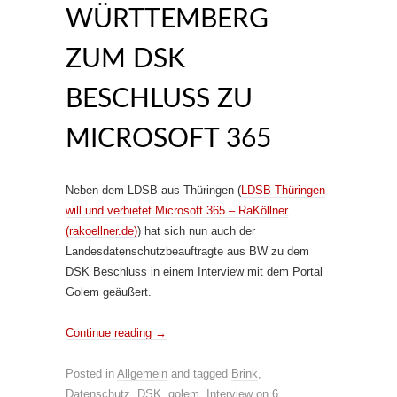
WÜRTTEMBERG
ZUM DSK
BESCHLUSS ZU
MICROSOFT 365
Neben dem LDSB aus Thüringen (
LDSB Thüringen
will und verbietet Microsoft 365 – RaKöllner
(rakoellner.de)
) hat sich nun auch der
Landesdatenschutzbeauftragte aus BW zu dem
DSK Beschluss in einem Interview mit dem Portal
Golem geäußert.
Continue reading
→
Posted in
Allgemein
and tagged
Brink
,
Datenschutz
,
DSK
,
golem
,
Interview
on
6.