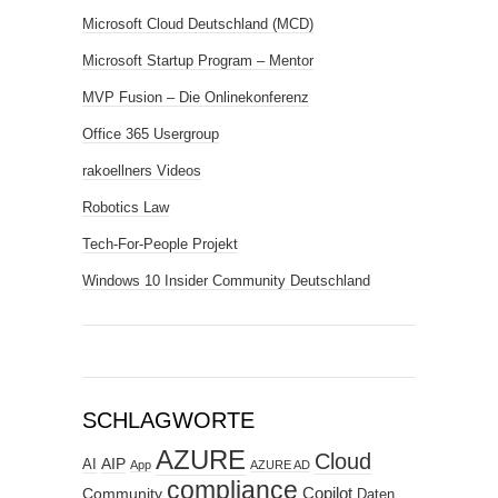
Microsoft Cloud Deutschland (MCD)
Microsoft Startup Program – Mentor
MVP Fusion – Die Onlinekonferenz
Office 365 Usergroup
rakoellners Videos
Robotics Law
Tech-For-People Projekt
Windows 10 Insider Community Deutschland
SCHLAGWORTE
AZURE
Cloud
AIP
AI
App
AZURE AD
compliance
Copilot
Community
Daten