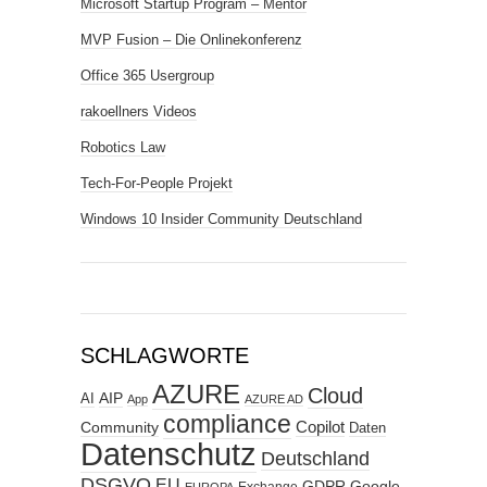
Microsoft Startup Program – Mentor
MVP Fusion – Die Onlinekonferenz
Office 365 Usergroup
rakoellners Videos
Robotics Law
Tech-For-People Projekt
Windows 10 Insider Community Deutschland
SCHLAGWORTE
AZURE
Cloud
AIP
AI
App
AZURE AD
compliance
Copilot
Community
Daten
Datenschutz
Deutschland
DSGVO
EU
GDPR
Google