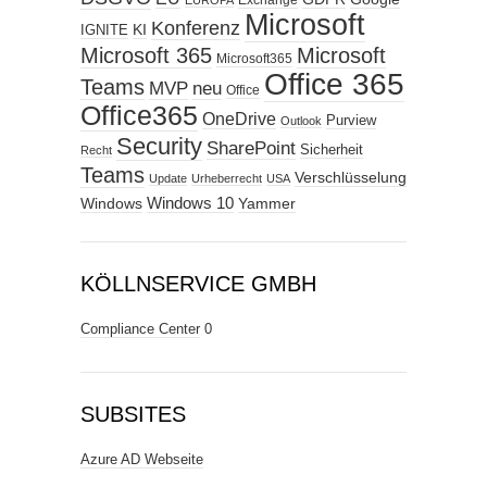
Exchange
EUROPA
Microsoft
Konferenz
KI
IGNITE
Microsoft 365
Microsoft
Microsoft365
Office 365
Teams
MVP
neu
Office
Office365
OneDrive
Purview
Outlook
Security
SharePoint
Sicherheit
Recht
Teams
Verschlüsselung
Update
Urheberrecht
USA
Windows
Windows 10
Yammer
KÖLLNSERVICE GMBH
Compliance Center
0
SUBSITES
Azure AD Webseite