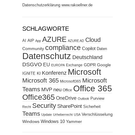
Datenschutzerklärung www.rakoellner.de
SCHLAGWORTE
AZURE
Cloud
AIP
AI
App
AZURE AD
compliance
Copilot
Community
Daten
Datenschutz
Deutschland
DSGVO
EU
GDPR
Google
Exchange
EUROPA
Microsoft
Konferenz
KI
IGNITE
Microsoft 365
Microsoft
Microsoft365
Office 365
Teams
MVP
neu
Office
Office365
OneDrive
Purview
Outlook
Security
SharePoint
Sicherheit
Recht
Teams
Verschlüsselung
Update
Urheberrecht
USA
Windows
Windows 10
Yammer