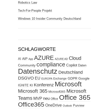
Robotics Law
Tech-For-People Projekt
Windows 10 Insider Community Deutschland
SCHLAGWORTE
AZURE
Cloud
AIP
AI
App
AZURE AD
compliance
Copilot
Community
Daten
Datenschutz
Deutschland
DSGVO
EU
GDPR
Google
Exchange
EUROPA
Microsoft
Konferenz
KI
IGNITE
Microsoft 365
Microsoft
Microsoft365
Office 365
Teams
MVP
neu
Office
Office365
OneDrive
Purview
Outlook