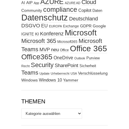
AZURE
Cloud
AIP
AI
App
AZURE AD
compliance
Copilot
Community
Daten
Datenschutz
Deutschland
DSGVO
EU
GDPR
Google
Exchange
EUROPA
Microsoft
Konferenz
KI
IGNITE
Microsoft 365
Microsoft
Microsoft365
Office 365
Teams
MVP
neu
Office
Office365
OneDrive
Purview
Outlook
Security
SharePoint
Sicherheit
Recht
Teams
Verschlüsselung
Update
Urheberrecht
USA
Windows
Windows 10
Yammer
THEMEN
Themen