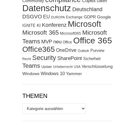
Copilot
Community
Daten
Datenschutz
Deutschland
DSGVO
EU
GDPR
Google
Exchange
EUROPA
Microsoft
Konferenz
KI
IGNITE
Microsoft 365
Microsoft
Microsoft365
Office 365
Teams
MVP
neu
Office
Office365
OneDrive
Purview
Outlook
Security
SharePoint
Sicherheit
Recht
Teams
Verschlüsselung
Update
Urheberrecht
USA
Windows
Windows 10
Yammer
THEMEN
Themen