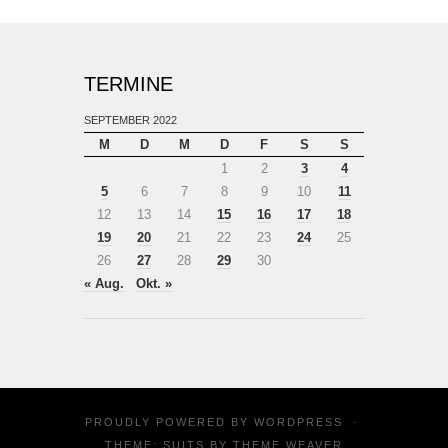
TERMINE
SEPTEMBER 2022
M
D
M
D
F
S
S
1
2
3
4
5
6
7
8
9
10
11
12
13
14
15
16
17
18
19
20
21
22
23
24
25
26
27
28
29
30
« Aug.
Okt. »
PROUDLY POWERED BY
WORDPRESS
·
THEME: SUITS BY
THEME WEAVER