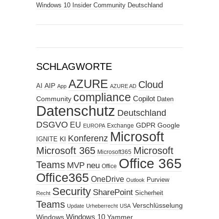
Windows 10 Insider Community Deutschland
SCHLAGWORTE
AZURE
Cloud
AIP
AI
App
AZURE AD
compliance
Copilot
Community
Daten
Datenschutz
Deutschland
DSGVO
EU
GDPR
Google
Exchange
EUROPA
Microsoft
Konferenz
KI
IGNITE
Microsoft 365
Microsoft
Microsoft365
Office 365
Teams
MVP
neu
Office
Office365
OneDrive
Purview
Outlook
Security
SharePoint
Sicherheit
Recht
Teams
Verschlüsselung
Update
Urheberrecht
USA
Windows
Windows 10
Yammer