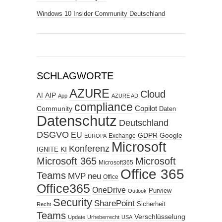
Windows 10 Insider Community Deutschland
SCHLAGWORTE
AZURE
Cloud
AIP
AI
App
AZURE AD
compliance
Copilot
Community
Daten
Datenschutz
Deutschland
DSGVO
EU
GDPR
Google
Exchange
EUROPA
Microsoft
Konferenz
KI
IGNITE
Microsoft 365
Microsoft
Microsoft365
Office 365
Teams
MVP
neu
Office
Office365
OneDrive
Purview
Outlook
Security
SharePoint
Sicherheit
Recht
Teams
Verschlüsselung
Update
Urheberrecht
USA