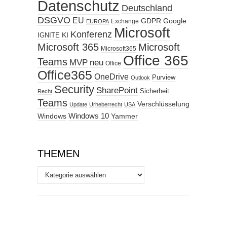
Datenschutz
Deutschland
DSGVO
EU
GDPR
Google
Exchange
EUROPA
Microsoft
Konferenz
KI
IGNITE
Microsoft 365
Microsoft
Microsoft365
Office 365
Teams
MVP
neu
Office
Office365
OneDrive
Purview
Outlook
Security
SharePoint
Sicherheit
Recht
Teams
Verschlüsselung
Update
Urheberrecht
USA
Windows
Windows 10
Yammer
THEMEN
Themen