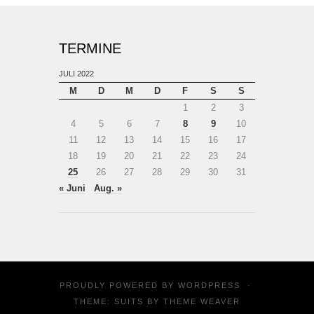
TERMINE
JULI 2022
M
D
M
D
F
S
S
1
2
3
4
5
6
7
8
9
10
11
12
13
14
15
16
17
18
19
20
21
22
23
24
25
26
27
28
29
30
31
« Juni
Aug. »
PROUDLY POWERED BY
WORDPRESS
·
THEME: SUITS BY
THEME WEAVER