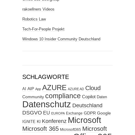
rakoellners Videos
Robotics Law
Tech-For-People Projekt
Windows 10 Insider Community Deutschland
SCHLAGWORTE
AZURE
Cloud
AIP
AI
App
AZURE AD
compliance
Copilot
Community
Daten
Datenschutz
Deutschland
DSGVO
EU
GDPR
Google
Exchange
EUROPA
Microsoft
Konferenz
KI
IGNITE
Microsoft 365
Microsoft
Microsoft365