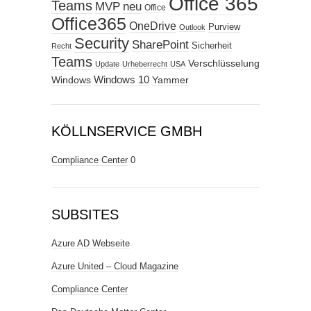
Office 365
Teams
MVP
neu
Office
Office365
OneDrive
Purview
Outlook
Security
SharePoint
Sicherheit
Recht
Teams
Verschlüsselung
Update
Urheberrecht
USA
Windows
Windows 10
Yammer
KÖLLNSERVICE GMBH
Compliance Center
0
SUBSITES
Azure AD Webseite
Azure United – Cloud Magazine
Compliance Center