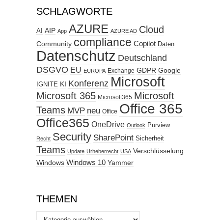
SCHLAGWORTE
AZURE
Cloud
AIP
AI
App
AZURE AD
compliance
Copilot
Community
Daten
Datenschutz
Deutschland
DSGVO
EU
GDPR
Google
Exchange
EUROPA
Microsoft
Konferenz
KI
IGNITE
Microsoft 365
Microsoft
Microsoft365
Office 365
Teams
MVP
neu
Office
Office365
OneDrive
Purview
Outlook
Security
SharePoint
Sicherheit
Recht
Teams
Verschlüsselung
Update
Urheberrecht
USA
Windows
Windows 10
Yammer
THEMEN
Themen