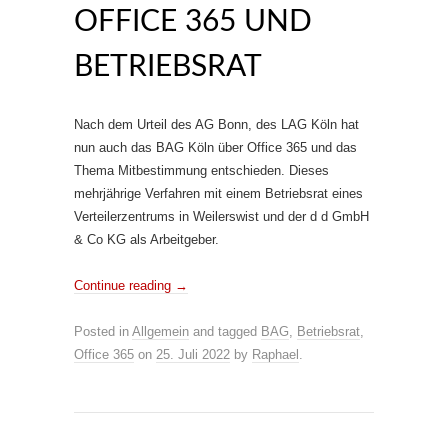
OFFICE 365 UND
BETRIEBSRAT
Nach dem Urteil des AG Bonn, des LAG Köln hat
nun auch das BAG Köln über Office 365 und das
Thema Mitbestimmung entschieden. Dieses
mehrjährige Verfahren mit einem Betriebsrat eines
Verteilerzentrums in Weilerswist und der d d GmbH
& Co KG als Arbeitgeber.
Continue reading
→
Posted in
Allgemein
and tagged
BAG
,
Betriebsrat
,
Office 365
on
25. Juli 2022
by
Raphael
.