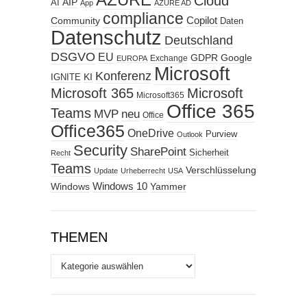
AZURE
Cloud
AIP
AI
App
AZURE AD
compliance
Copilot
Community
Daten
Datenschutz
Deutschland
DSGVO
EU
GDPR
Google
Exchange
EUROPA
Microsoft
Konferenz
KI
IGNITE
Microsoft 365
Microsoft
Microsoft365
Office 365
Teams
MVP
neu
Office
Office365
OneDrive
Purview
Outlook
Security
SharePoint
Sicherheit
Recht
Teams
Verschlüsselung
Update
Urheberrecht
USA
Windows
Windows 10
Yammer
THEMEN
Themen