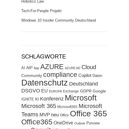
Robotics Law
Tech-For-People Projekt
Windows 10 Insider Community Deutschland
SCHLAGWORTE
AZURE
Cloud
AIP
AI
App
AZURE AD
compliance
Copilot
Community
Daten
Datenschutz
Deutschland
DSGVO
EU
GDPR
Google
Exchange
EUROPA
Microsoft
Konferenz
KI
IGNITE
Microsoft 365
Microsoft
Microsoft365
Office 365
Teams
MVP
neu
Office
Office365
OneDrive
Purview
Outlook