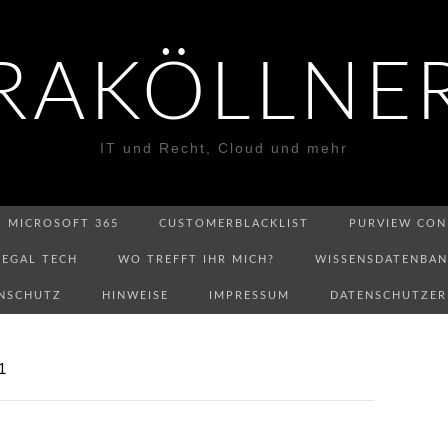
RAKÖLLNE
IT und Recht, Cloud und mehr
MICROSOFT 365
CUSTOMERBLACKLIST
PURVIEW CON
LEGAL TECH
WO TREFFT IHR MICH?
WISSENSDATENBA
NSCHUTZ
HINWEISE
IMPRESSUM
DATENSCHUTZE
1