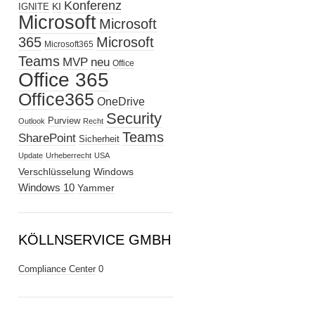
Konferenz
KI
IGNITE
Microsoft
Microsoft
365
Microsoft
Microsoft365
Teams
MVP
neu
Office
Office 365
Office365
OneDrive
Security
Purview
Outlook
Recht
Teams
SharePoint
Sicherheit
Update
Urheberrecht
USA
Verschlüsselung
Windows
Windows 10
Yammer
KÖLLNSERVICE GMBH
Compliance Center
0