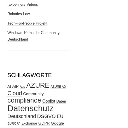
rakoellners Videos
Robotics Law
Tech-For-People Projekt
Windows 10 Insider Community
Deutschland
SCHLAGWORTE
AZURE
AIP
AI
App
AZURE AD
Cloud
Community
compliance
Copilot
Daten
Datenschutz
Deutschland
DSGVO
EU
GDPR
Google
Exchange
EUROPA