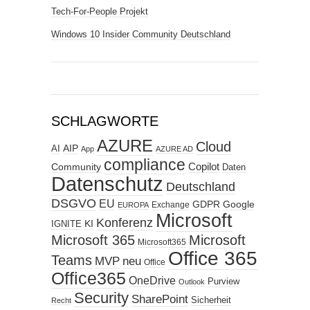
Tech-For-People Projekt
Windows 10 Insider Community Deutschland
SCHLAGWORTE
AZURE
Cloud
AIP
AI
App
AZURE AD
compliance
Copilot
Community
Daten
Datenschutz
Deutschland
DSGVO
EU
GDPR
Google
Exchange
EUROPA
Microsoft
Konferenz
KI
IGNITE
Microsoft 365
Microsoft
Microsoft365
Office 365
Teams
MVP
neu
Office
Office365
OneDrive
Purview
Outlook
Security
SharePoint
Sicherheit
Recht