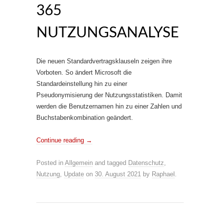
365
NUTZUNGSANALYSE
Die neuen Standardvertragsklauseln zeigen ihre
Vorboten. So ändert Microsoft die
Standardeinstellung hin zu einer
Pseudonymisierung der Nutzungsstatistiken. Damit
werden die Benutzernamen hin zu einer Zahlen und
Buchstabenkombination geändert.
Continue reading
→
Posted in
Allgemein
and tagged
Datenschutz
,
Nutzung
,
Update
on
30. August 2021
by
Raphael
.