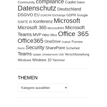
compliance
Copilot
Community
Daten
Datenschutz
Deutschland
DSGVO
EU
GDPR
Google
Exchange
EUROPA
Microsoft
Konferenz
KI
IGNITE
Microsoft 365
Microsoft
Microsoft365
Office 365
Teams
MVP
neu
Office
Office365
OneDrive
Purview
Outlook
Security
SharePoint
Sicherheit
Recht
Teams
Verschlüsselung
Update
Urheberrecht
USA
Windows
Windows 10
Yammer
THEMEN
Themen