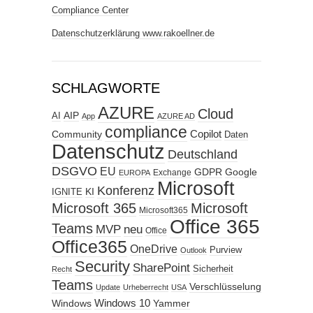
Compliance Center
Datenschutzerklärung www.rakoellner.de
SCHLAGWORTE
AZURE
Cloud
AIP
AI
App
AZURE AD
compliance
Copilot
Community
Daten
Datenschutz
Deutschland
DSGVO
EU
GDPR
Google
Exchange
EUROPA
Microsoft
Konferenz
KI
IGNITE
Microsoft 365
Microsoft
Microsoft365
Office 365
Teams
MVP
neu
Office
Office365
OneDrive
Purview
Outlook
Security
SharePoint
Sicherheit
Recht
Teams
Verschlüsselung
Update
Urheberrecht
USA
Windows
Windows 10
Yammer