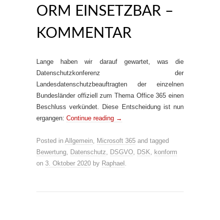
ORM EINSETZBAR –
KOMMENTAR
Lange haben wir darauf gewartet, was die
Datenschutzkonferenz der
Landesdatenschutzbeauftragten der einzelnen
Bundesländer offiziell zum Thema Office 365 einen
Beschluss verkündet. Diese Entscheidung ist nun
ergangen:
Continue reading
→
Posted in
Allgemein
,
Microsoft 365
and tagged
Bewertung
,
Datenschutz
,
DSGVO
,
DSK
,
konform
on
3. Oktober 2020
by
Raphael
.