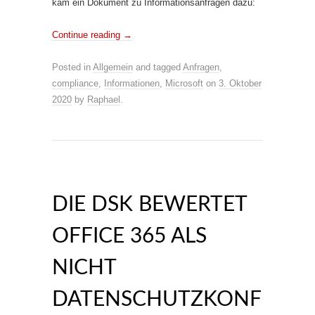
kam ein Dokument zu Informationsanfragen dazu:
Continue reading
→
Posted in
Allgemein
and tagged
Anfragen
,
compliance
,
Informationen
,
Microsoft
on
3. Oktober
2020
by
Raphael
.
DIE DSK BEWERTET
OFFICE 365 ALS
NICHT
DATENSCHUTZKONF