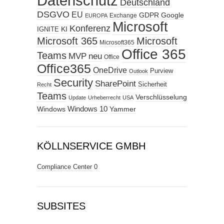
Datenschutz
Deutschland
DSGVO
EU
GDPR
Google
Exchange
EUROPA
Microsoft
Konferenz
KI
IGNITE
Microsoft 365
Microsoft
Microsoft365
Office 365
Teams
MVP
neu
Office
Office365
OneDrive
Purview
Outlook
Security
SharePoint
Sicherheit
Recht
Teams
Verschlüsselung
Update
Urheberrecht
USA
Windows
Windows 10
Yammer
KÖLLNSERVICE GMBH
Compliance Center
0
SUBSITES