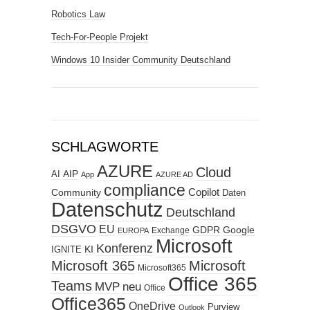
Robotics Law
Tech-For-People Projekt
Windows 10 Insider Community Deutschland
SCHLAGWORTE
AZURE
Cloud
AIP
AI
App
AZURE AD
compliance
Copilot
Community
Daten
Datenschutz
Deutschland
DSGVO
EU
GDPR
Google
Exchange
EUROPA
Microsoft
Konferenz
KI
IGNITE
Microsoft 365
Microsoft
Microsoft365
Office 365
Teams
MVP
neu
Office
Office365
OneDrive
Purview
Outlook