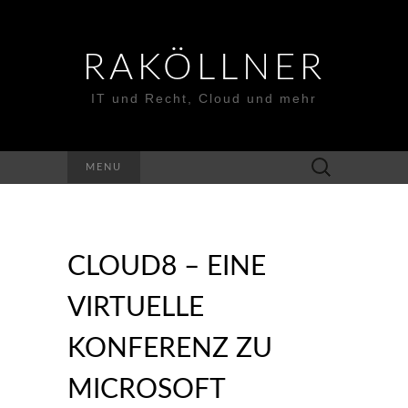
RAKÖLLNER
IT und Recht, Cloud und mehr
Suchen
MENU
nach:
CLOUD8 – EINE
VIRTUELLE
KONFERENZ ZU
MICROSOFT