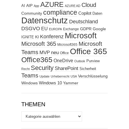
AZURE
Cloud
AIP
AI
App
AZURE AD
compliance
Copilot
Community
Daten
Datenschutz
Deutschland
DSGVO
EU
GDPR
Google
Exchange
EUROPA
Microsoft
Konferenz
KI
IGNITE
Microsoft 365
Microsoft
Microsoft365
Office 365
Teams
MVP
neu
Office
Office365
OneDrive
Purview
Outlook
Security
SharePoint
Sicherheit
Recht
Teams
Verschlüsselung
Update
Urheberrecht
USA
Windows
Windows 10
Yammer
THEMEN
Themen