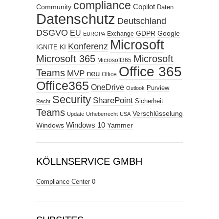
compliance
Copilot
Community
Daten
Datenschutz
Deutschland
DSGVO
EU
GDPR
Google
Exchange
EUROPA
Microsoft
Konferenz
KI
IGNITE
Microsoft 365
Microsoft
Microsoft365
Office 365
Teams
MVP
neu
Office
Office365
OneDrive
Purview
Outlook
Security
SharePoint
Sicherheit
Recht
Teams
Verschlüsselung
Update
Urheberrecht
USA
Windows
Windows 10
Yammer
KÖLLNSERVICE GMBH
Compliance Center
0