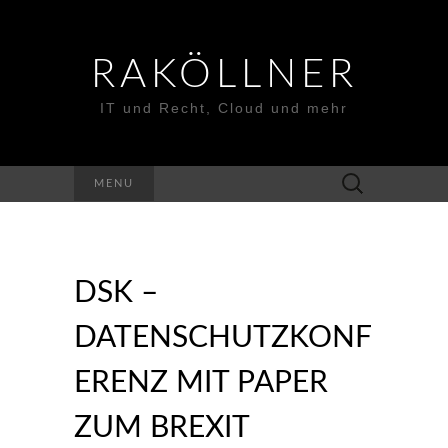
RAKÖLLNER
IT und Recht, Cloud und mehr
Suchen
MENU
nach:
DSK –
DATENSCHUTZKONF
ERENZ MIT PAPER
ZUM BREXIT