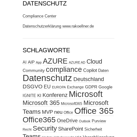
DATENSCHUTZ
Compliance Center
Datenschutzerklärung www.rakoellner.de
SCHLAGWORTE
AZURE
Cloud
AIP
AI
App
AZURE AD
compliance
Copilot
Community
Daten
Datenschutz
Deutschland
DSGVO
EU
GDPR
Google
Exchange
EUROPA
Microsoft
Konferenz
KI
IGNITE
Microsoft 365
Microsoft
Microsoft365
Office 365
Teams
MVP
neu
Office
Office365
OneDrive
Purview
Outlook
Security
SharePoint
Sicherheit
Recht
Teams