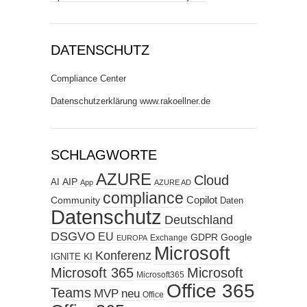
DATENSCHUTZ
Compliance Center
Datenschutzerklärung www.rakoellner.de
SCHLAGWORTE
AZURE
Cloud
AIP
AI
App
AZURE AD
compliance
Copilot
Community
Daten
Datenschutz
Deutschland
DSGVO
EU
GDPR
Google
Exchange
EUROPA
Microsoft
Konferenz
KI
IGNITE
Microsoft 365
Microsoft
Microsoft365
Office 365
Teams
MVP
neu
Office