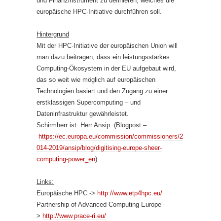
und Finanzinstrument zu definieren, welches die
europäische HPC-Initiative durchführen soll.
Hintergrund
Mit der HPC-Initiative der europäischen Union will
man dazu beitragen, dass ein leistungsstarkes
Computing-Ökosystem in der EU aufgebaut wird,
das so weit wie möglich auf europäischen
Technologien basiert und den Zugang zu einer
erstklassigen Supercomputing – und
Dateninfrastruktur gewährleistet.
Schirmherr ist: Herr Ansip (Blogpost –
https://ec.europa.eu/commission/commissioners/2
014-2019/ansip/blog/digitising-europe-sheer-
computing-power_en
)
Links:
Europäische HPC ->
http://www.etp4hpc.eu/
Partnership of Advanced Computing Europe -
>
http://www.prace-ri.eu/