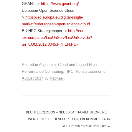
GEANT ->
https://www.geant.org/
European Open Science Cloud -
>
https://ec.europa.eu/digital-single-
market/en/european-open-science-cloud
EU HPC Strategiepaper ->
http://eur-
lex.europa.eu/LexUriServ/LexUriServ.do?
uri=COM:2012:0045:FIN:EN:PDF
Posted in
Allgemein
,
Cloud
and tagged
High
Performance Computing
,
HPC
,
Konsultation
on
6.
August 2017
by
Raphael
.
←
BECHTLE CLOUDS – NEUE PLATTFORM IST ONLINE
WERDE OFFICE DEVELOPER UND BEKOMME 1 JAHR
OFFICE 365 E3 KOSTENLOS!
→