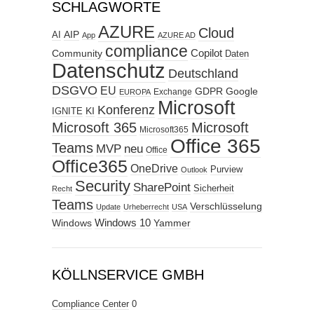
SCHLAGWORTE
AZURE
Cloud
AIP
AI
App
AZURE AD
compliance
Copilot
Community
Daten
Datenschutz
Deutschland
DSGVO
EU
GDPR
Google
Exchange
EUROPA
Microsoft
Konferenz
KI
IGNITE
Microsoft 365
Microsoft
Microsoft365
Office 365
Teams
MVP
neu
Office
Office365
OneDrive
Purview
Outlook
Security
SharePoint
Sicherheit
Recht
Teams
Verschlüsselung
Update
Urheberrecht
USA
Windows
Windows 10
Yammer
KÖLLNSERVICE GMBH
Compliance Center
0