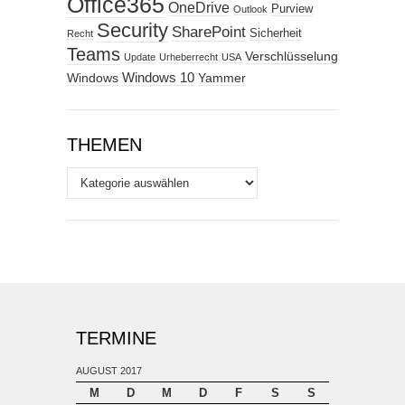
Office365
OneDrive
Purview
Outlook
Security
SharePoint
Sicherheit
Recht
Teams
Verschlüsselung
Update
Urheberrecht
USA
Windows
Windows 10
Yammer
THEMEN
Themen
TERMINE
AUGUST 2017
M
D
M
D
F
S
S