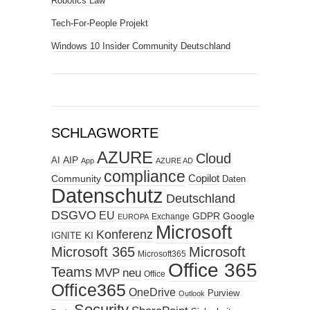
Robotics Law
Tech-For-People Projekt
Windows 10 Insider Community Deutschland
SCHLAGWORTE
AZURE
Cloud
AIP
AI
App
AZURE AD
compliance
Copilot
Community
Daten
Datenschutz
Deutschland
DSGVO
EU
GDPR
Google
Exchange
EUROPA
Microsoft
Konferenz
KI
IGNITE
Microsoft 365
Microsoft
Microsoft365
Office 365
Teams
MVP
neu
Office
Office365
OneDrive
Purview
Outlook
Security