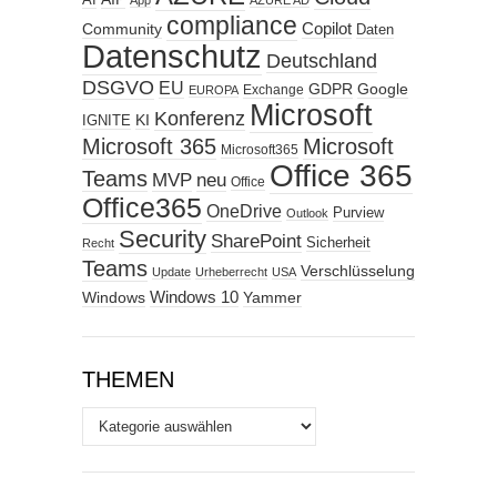
AI
App
AZURE AD
compliance
Copilot
Community
Daten
Datenschutz
Deutschland
DSGVO
EU
GDPR
Google
Exchange
EUROPA
Microsoft
Konferenz
KI
IGNITE
Microsoft 365
Microsoft
Microsoft365
Office 365
Teams
MVP
neu
Office
Office365
OneDrive
Purview
Outlook
Security
SharePoint
Sicherheit
Recht
Teams
Verschlüsselung
Update
Urheberrecht
USA
Windows
Windows 10
Yammer
THEMEN
Themen