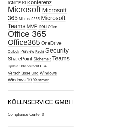
Konferenz
KI
IGNITE
Microsoft
Microsoft
365
Microsoft
Microsoft365
Teams
MVP
neu
Office
Office 365
Office365
OneDrive
Security
Purview
Outlook
Recht
Teams
SharePoint
Sicherheit
Update
Urheberrecht
USA
Verschlüsselung
Windows
Windows 10
Yammer
KÖLLNSERVICE GMBH
Compliance Center
0