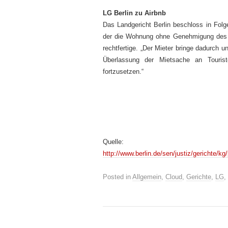
LG Berlin zu Airbnb
Das Landgericht Berlin beschloss in Fol
der die Wohnung ohne Genehmigung des Ver
rechtfertige. „Der Mieter bringe dadurch u
Überlassung der Mietsache an Touris
fortzusetzen.“
Quelle:
http://www.berlin.de/sen/justiz/gerichte/
Posted in
Allgemein
,
Cloud
,
Gerichte
,
LG
,