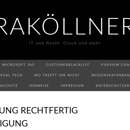
RAKÖLLNE
IT und Recht, Cloud und mehr
MICROSOFT 365
CUSTOMERBLACKLIST
PURVIEW CON
LEGAL TECH
WO TREFFT IHR MICH?
WISSENSDATENBA
NSCHUTZ
HINWEISE
IMPRESSUM
DATENSCHUTZE
TUNG RECHTFERTIG
DIGUNG