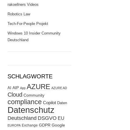
rakoellners Videos
Robotics Law
Tech-For-People Projekt
Windows 10 Insider Community
Deutschland
SCHLAGWORTE
AZURE
AIP
AI
App
AZURE AD
Cloud
Community
compliance
Copilot
Daten
Datenschutz
Deutschland
DSGVO
EU
GDPR
Google
Exchange
EUROPA