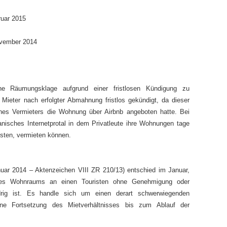
ruar 2015
ovember 2014
ne Räumungsklage aufgrund einer fristlosen Kündigung zu
Mieter nach erfolgter Abmahnung fristlos gekündigt, da dieser
nes Vermieters die Wohnung über Airbnb angeboten hatte. Bei
nisches Internetprotal in dem Privatleute ihre Wohnungen tage
isten, vermieten können.
nuar 2014 – Aktenzeichen VIII ZR 210/13) entschied im Januar,
ines Wohnraums an einen Touristen ohne Genehmigung oder
idrig ist. Es handle sich um einen derart schwerwiegenden
ine Fortsetzung des Mietverhältnisses bis zum Ablauf der