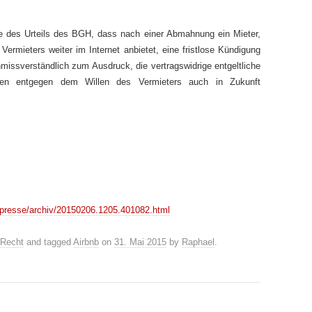
ge des Urteils des BGH, dass nach einer Abmahnung ein Mieter,
mieters weiter im Internet anbietet, eine fristlose Kündigung
nmissverständlich zum Ausdruck, die vertragswidrige entgeltliche
ten entgegen dem Willen des Vermieters auch in Zukunft
kg/presse/archiv/20150206.1205.401082.html
Recht
and tagged
Airbnb
on
31. Mai 2015
by
Raphael
.