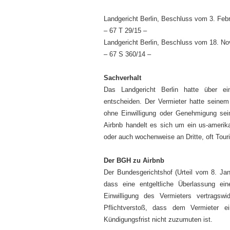
Landgericht Berlin, Beschluss vom 3. Feb
– 67 T 29/15 –
Landgericht Berlin, Beschluss vom 18. N
– 67 S 360/14 –
Sachverhalt
Das Landgericht Berlin hatte über ei
entscheiden. Der Vermieter hatte seinem 
ohne Einwilligung oder Genehmigung sei
Airbnb handelt es sich um ein us-amerika
oder auch wochenweise an Dritte, oft Tour
Der BGH zu Airbnb
Der Bundesgerichtshof (Urteil vom 8. Ja
dass eine entgeltliche Überlassung e
Einwilligung des Vermieters vertragsw
Pflichtverstoß, dass dem Vermieter e
Kündigungsfrist nicht zuzumuten ist.